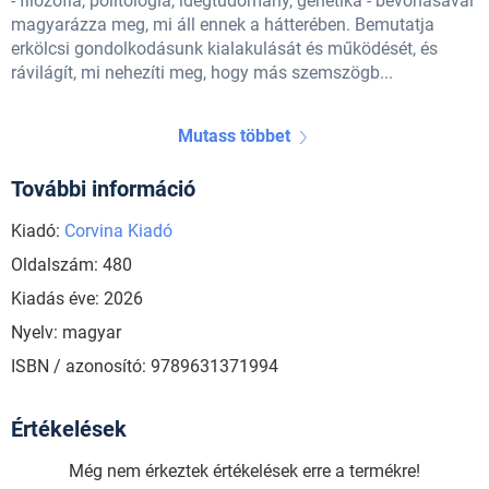
- filozófia, politológia, idegtudomány, genetika - bevonásával
magyarázza meg, mi áll ennek a hátterében. Bemutatja
erkölcsi gondolkodásunk kialakulását és működését, és
rávilágít, mi nehezíti meg, hogy más szemszögb...
Mutass többet
További információ
Kiadó:
Corvina Kiadó
Oldalszám: 480
Kiadás éve: 2026
Nyelv: magyar
ISBN / azonosító: 9789631371994
Értékelések
Még nem érkeztek értékelések erre a termékre!