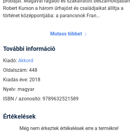
próbáját. Magával ragadó és szakavatott beszámolójában
Robert Kurson a három űrhajóst és családjaikat állítja a
történet középpontjába: a parancsnok Fran...
Mutass többet
További információ
Kiadó:
Akkord
Oldalszám: 448
Kiadás éve: 2018
Nyelv: magyar
ISBN / azonosító: 9789632521589
Értékelések
Még nem érkeztek értékelések erre a termékre!