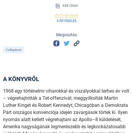
448 Oldal
0 ÉRTÉKELÉS
Megosztás
Csillagászat
A KÖNYVRŐL
1968 egy történelmi viharokkal és viszályokkal terhes év volt
– végrehajtották a Tet-offenzívát, meggyilkolták Martin
Luther Kinget és Robert Kennedyt, Chicagóban a Demokrata
Párt országos konvenciója idején zavargások törtek ki. Ilyen
nyomás alatt kellett végrehajtani az Apollo–8 küldetését,
Amerika nagyságának legmerészebb és legkockázatosabb