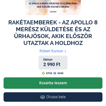
RAKÉTAEMBEREK - AZ APOLLO 8
MERÉSZ KÜLDETÉSE ÉS AZ
ŰRHAJÓSOK, AKIK ELŐSZÖR
UTAZTAK A HOLDHOZ
Robert Kurson
Ekönyv
2 990 Ft
EPUB
MOBI
Kosárba teszem
Olvass bele