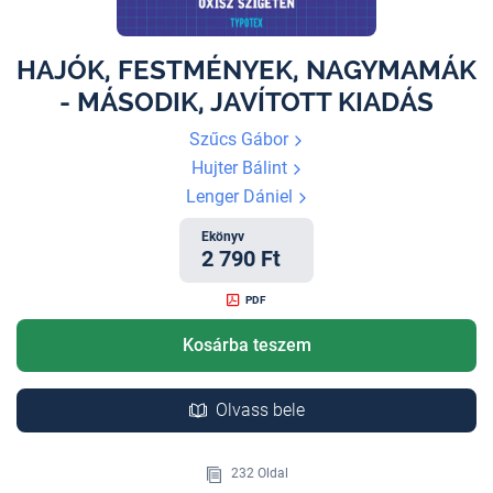
HAJÓK, FESTMÉNYEK, NAGYMAMÁK
- MÁSODIK, JAVÍTOTT KIADÁS
Szűcs Gábor
Hujter Bálint
Lenger Dániel
Ekönyv
2 790 Ft
PDF
Kosárba teszem
Olvass bele
232 Oldal