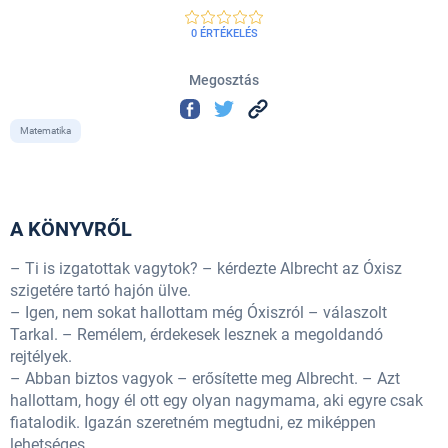
0 ÉRTÉKELÉS
Megosztás
Matematika
A KÖNYVRŐL
– Ti is izgatottak vagytok? – kérdezte Albrecht az Óxisz
szigetére tartó hajón ülve.
– Igen, nem sokat hallottam még Óxiszról – válaszolt
Tarkal. – Remélem, érdekesek lesznek a megoldandó
rejtélyek.
– Abban biztos vagyok – erősítette meg Albrecht. – Azt
hallottam, hogy él ott egy olyan nagymama, aki egyre csak
fiatalodik. Igazán szeretném megtudni, ez miképpen
lehetséges.