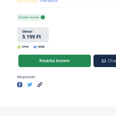
0 ÉRTÉKELÉS
Árkötött termék
Ekönyv
5 199 Ft
EPUB
MOBI
Kosárba teszem
Olva
Megosztás