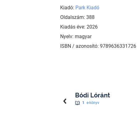
Kiadó:
Park Kiadó
Oldalszám: 388
Kiadás éve: 2026
Nyelv: magyar
ISBN / azonosító: 9789636331726
Bódi Lóránt
1
e-könyv