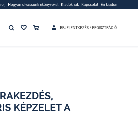
rolj
Hogyan olvassunk ekönyveket
Kiadóknak
Kapcsolat
Én kiadom
rolj
Hogyan olvassunk ekönyveket
Kiadóknak
BEJELENTKEZÉS / REGISZTRÁCIÓ
JRAKEZDÉS,
IS KÉPZELET A