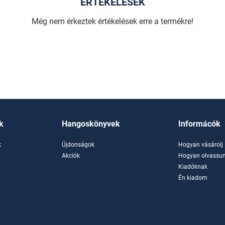
ÉRTÉKELÉSEK
Még nem érkeztek értékelések erre a termékre!
k
Hangoskönyvek
Informácók
k
Újdonságok
Hogyan vásárolj
k
Akciók
Hogyan olvassun
Kiadóknak
Én kiadom