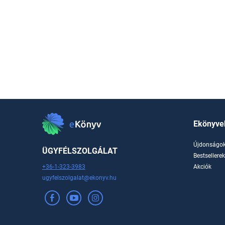
Ekönyve
Újdonságo
ÜGYFÉLSZOLGÁLAT
Bestsellere
+36-1-323-3983
Akciók
ugyfelszolgalat@ekonyv.hu