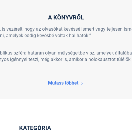
A KÖNYVRŐL
is vezérelt, hogy az olvasókat kevéssé ismert vagy teljesen is
ni, amelyek eddig kevésbé voltak hallhatók.”
ublikus szféra határán olyan mélységekbe visz, amelyek általába
yos igénnyel teszi, még akkor is, amikor a holokausztot túlélők 
Mutass többet
KATEGÓRIA