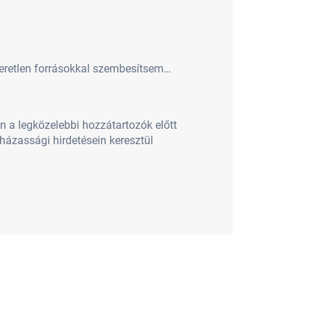
meretlen forrásokkal szembesítsem…
n a legközelebbi hozzátartozók előtt
házassági hirdetésein keresztül