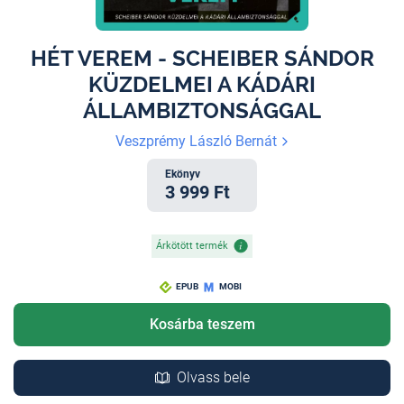
HÉT VEREM - SCHEIBER SÁNDOR
KÜZDELMEI A KÁDÁRI
ÁLLAMBIZTONSÁGGAL
Veszprémy László Bernát
Ekönyv
3 999 Ft
Árkötött termék
EPUB
MOBI
Kosárba teszem
Olvass bele