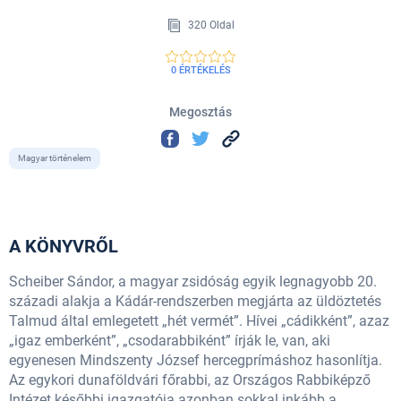
320 Oldal
0 ÉRTÉKELÉS
Megosztás
Magyar történelem
A KÖNYVRŐL
Scheiber Sándor, a magyar zsidóság egyik legnagyobb 20.
századi alakja a Kádár-rendszerben megjárta az üldöztetés
Talmud által emlegetett „hét vermét”. Hívei „cádikként”, azaz
„igaz emberként”, „csodarabbiként” írják le, van, aki
egyenesen Mindszenty József hercegprímáshoz hasonlítja.
Az egykori dunaföldvári főrabbi, az Országos Rabbiképző
Intézet későbbi igazgatója azonban sokkal inkább a