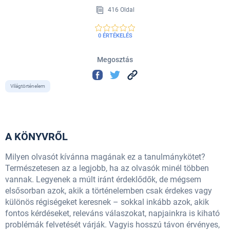
416 Oldal
0 ÉRTÉKELÉS
Megosztás
Világtörténelem
A KÖNYVRŐL
Milyen olvasót kívánna magának ez a tanulmánykötet?
Természetesen az a legjobb, ha az olvasók minél többen
vannak. Legyenek a múlt iránt érdeklődők, de mégsem
elsősorban azok, akik a történelemben csak érdekes vagy
különös régiségeket keresnek – sokkal inkább azok, akik
fontos kérdéseket, releváns válaszokat, napjainkra is kiható
problémák felvetését várják. Vagyis hosszú távon érvényes,