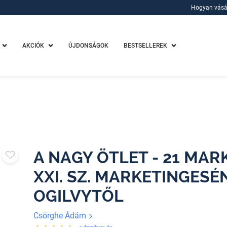
Hogyan vásá
Hogyan vásá
AKCIÓK
ÚJDONSÁGOK
BESTSELLEREK
A NAGY ÖTLET - 21 MAR
XXI. SZ. MARKETINGESÉ
OGILVYTŐL
Csörghe Ádám