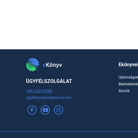
Ekönyve
Újdonságo
ÜGYFÉLSZOLGÁLAT
Bestsellere
+36-1-323-3983
Akciók
ugyfelszolgalat@ekonyv.hu