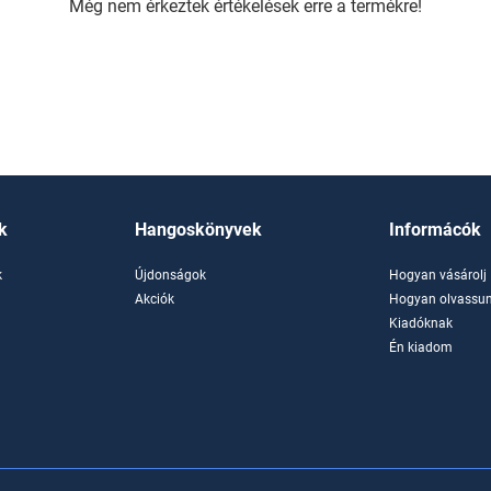
Még nem érkeztek értékelések erre a termékre!
k
Hangoskönyvek
Informácók
k
Újdonságok
Hogyan vásárolj
k
Akciók
Hogyan olvassun
Kiadóknak
Én kiadom