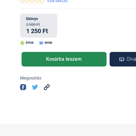
0 ÉRTÉKELÉS
Ekönyv
2 500 Ft
1 250 Ft
EPUB
MOBI
Kosárba teszem
Olva
Megosztás