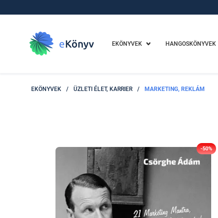
EKÖNYVEK
HANGOSKÖNYVEK
EKÖNYVEK
/
ÜZLETI ÉLET, KARRIER
/
MARKETING, REKLÁM
-50%