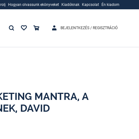
rolj
Hogyan olvassunk ekönyveket
Kiadóknak
Kapcsolat
Én kiadom
rolj
Hogyan olvassunk ekönyveket
Kiadóknak
BEJELENTKEZÉS / REGISZTRÁCIÓ
KETING MANTRA, A
NEK, DAVID