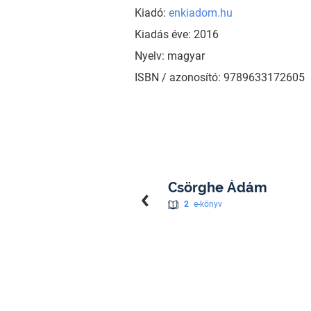
Kiadó:
enkiadom.hu
Kiadás éve: 2016
Nyelv: magyar
ISBN / azonosító: 9789633172605
Csörghe Ádám
2
e-könyv