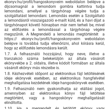
ekonyv.hu/profil/hangoskonyveim weboldalon belépve a
díjcsomagnál a lemondom gombra kattintva tudja
lemondani, amellyel a tárgyhónap végére tudja a
szolgáltatást lemondani. Lemondás esetén a Szolgáltató
a lemondásról visszaigazoló e-mailt küld, és a havi díjat a
tárgyhónapot követő hónapban már nem terheli be, mivel
az előfizetés a lemondással a tárgyhónap végére
megszűnik. A Megrendelő a lemondás megtörténtét a
https:// ekonyv.hu/profil/hangoskonyveim weboldalon
belépve is továbbá tudja ellenőrizni, ahol kiírásra kerül,
hogy az előfizetés lemondásra került.
1.7. A felhasználó hozzájárul, hogy neve, illetve a
tranzakció száma belekerüljön az általa vásárolt
ekönyvekbe a 2. oldalra, illetve kódolt formában az általa
vásárolt ekönyv más részeibe is.
1.8. Kézhezvételi időpont az elektronikus fájl letöltésének
ideje ekönyvek esetében, az elektronikus hangfelvétel
meghallgatása kezdetének ideje hangoskönyvek esetében.
1.9. Felhasználó nem gyakorolhatja az elállási jogot,
amennyiben az elektronikus könyv fájl letöltése
megtörtént, vagy a hangoskönyv meghallgatását
elindította.
1.10. Ha a megrendelt és letöltött ekönyv vagy