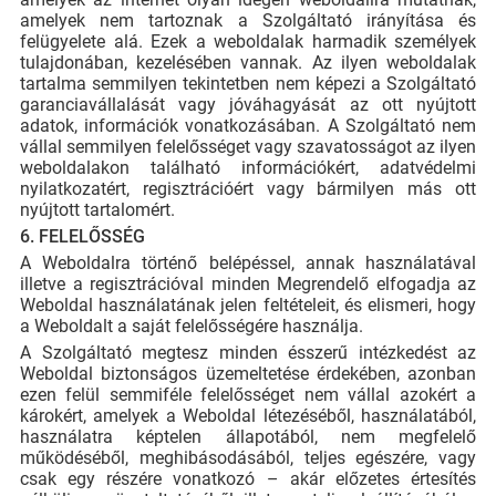
amelyek nem tartoznak a Szolgáltató irányítása és
felügyelete alá. Ezek a weboldalak harmadik személyek
tulajdonában, kezelésében vannak. Az ilyen weboldalak
tartalma semmilyen tekintetben nem képezi a Szolgáltató
garanciavállalását vagy jóváhagyását az ott nyújtott
adatok, információk vonatkozásában. A Szolgáltató nem
vállal semmilyen felelősséget vagy szavatosságot az ilyen
weboldalakon található információkért, adatvédelmi
nyilatkozatért, regisztrációért vagy bármilyen más ott
nyújtott tartalomért.
6. FELELŐSSÉG
A Weboldalra történő belépéssel, annak használatával
illetve a regisztrációval minden Megrendelő elfogadja az
Weboldal használatának jelen feltételeit, és elismeri, hogy
a Weboldalt a saját felelősségére használja.
A Szolgáltató megtesz minden ésszerű intézkedést az
Weboldal biztonságos üzemeltetése érdekében, azonban
ezen felül semmiféle felelősséget nem vállal azokért a
károkért, amelyek a Weboldal létezéséből, használatából,
használatra képtelen állapotából, nem megfelelő
működéséből, meghibásodásából, teljes egészére, vagy
csak egy részére vonatkozó – akár előzetes értesítés