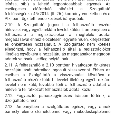
leírása, stb.) a lehető legpontosabbak legyenek. Az
esetlegesen előforduló hibákért a Szolgáltató
felelősségére a 45/2014. (II. 26.) kormányrendeletben és a
Ptk.-ban rögzített rendelkezések irányadóak.
2.10. A Szolgáltató jogosult a felhasználó részére
hírlevelet vagy egyéb reklám levelet küldeni, amennyiben a
felhasználó a regisztrációkor a megfelelő adatai
megadásával ehhez előzetesen, egyértelműen, kifejezetten
és önkéntesen hozzájárult. A Szolgáltató nem köteles
ellenőrizni, hogy a felhasználó által a regisztrációkor
illetőleg egyébként a hozzájárulás megadásakor megadott
adatok valósak illetőleg helytállóak.
2.11. A felhasználó a 2.10 pontban hivatkozott önkéntes
hozzájárulását bármikor jogosult visszavonni. Ebben az
esetben a Szolgáltató a visszavonást követően a
felhasználó részére több hírlevelet illetőleg egyéb reklám
levelet nem küld, továbbá törli a felhasználó adatait a
hírlevélre feliratkozott felhasználók adatai közül.
2.12. Fogyasztói panaszügyintézés írásban történik, a
Szolgáltató címén.
2.13. Amennyiben a szolgáltatás egésze, vagy annak
bármely eleme elérhetetlenné vagy működésképtelenné