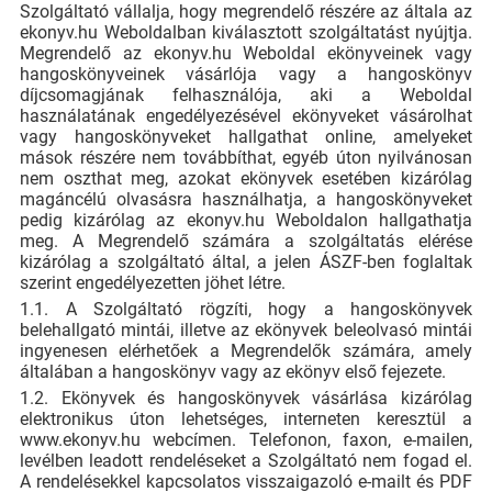
Szolgáltató vállalja, hogy megrendelő részére az általa az
ekonyv.hu Weboldalban kiválasztott szolgáltatást nyújtja.
Megrendelő az ekonyv.hu Weboldal ekönyveinek vagy
hangoskönyveinek vásárlója vagy a hangoskönyv
díjcsomagjának felhasználója, aki a Weboldal
használatának engedélyezésével ekönyveket vásárolhat
vagy hangoskönyveket hallgathat online, amelyeket
mások részére nem továbbíthat, egyéb úton nyilvánosan
nem oszthat meg, azokat ekönyvek esetében kizárólag
magáncélú olvasásra használhatja, a hangoskönyveket
pedig kizárólag az ekonyv.hu Weboldalon hallgathatja
meg. A Megrendelő számára a szolgáltatás elérése
kizárólag a szolgáltató által, a jelen ÁSZF-ben foglaltak
szerint engedélyezetten jöhet létre.
1.1. A Szolgáltató rögzíti, hogy a hangoskönyvek
belehallgató mintái, illetve az ekönyvek beleolvasó mintái
ingyenesen elérhetőek a Megrendelők számára, amely
általában a hangoskönyv vagy az ekönyv első fejezete.
1.2. Ekönyvek és hangoskönyvek vásárlása kizárólag
elektronikus úton lehetséges, interneten keresztül a
www.ekonyv.hu webcímen. Telefonon, faxon, e-mailen,
levélben leadott rendeléseket a Szolgáltató nem fogad el.
A rendelésekkel kapcsolatos visszaigazoló e-mailt és PDF