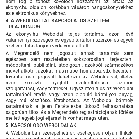
nem fog a törlést követően hozzáférni az általa az
ekonyv.hu oldalon korábban vásárolt hangoskönyvekhez
és elektronikus könyvekhez.
4. A WEBOLDALLAL KAPCSOLATOS SZELLEMI
TULAJDONJOG
Az ekonyv.hu Weboldal teljes tartalma, azon lévő
valamennyi szöveges és egyéb tartalom szerzői- és egyéb
szellemi tulajdonjogi védelem alatt áll.
A Megrendelő nem jogosult annak tartalmát sem
egészben, sem részleteiben sokszorosítani, terjeszteni,
módosítani, publikálni, átdolgozni, azokból származékos
művet alkotni, azokat más műbe, honlapba, stb. beépíteni,
továbbá nem jogosult létrehozni az Weboldalsal, illetve
azon keresztül nyújtott szolgáltatással azonos
szolgáltatást, vagy terméket. Úgyszintén tilos az Weboldal
tartalmából eredő, vagy azon alapuló bármilyen anyag,
vagy mű készítése, létrehozása. Az Weboldal bármely
tartalmának a jelen Feltételekbe ütköző felhasználása
szigorúan tilos, és a Megrendelő regisztrációjának törlése
mellett egyéb jogi eljárást is vonhat maga után.
5. KAPCSOLÓDÓ WEBOLDALAK
A Weboldalban szerepelhetnek esetlegesen olyan linkek,
amelyek az internet olyan idegen weboldalira mutatnak,