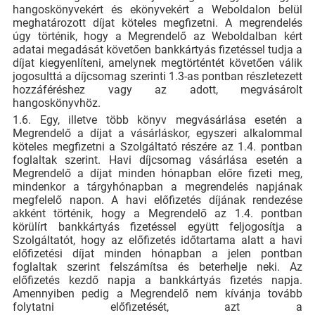
hangoskönyvekért és ekönyvekért a Weboldalon belül
meghatározott díjat köteles megfizetni. A megrendelés
úgy történik, hogy a Megrendelő az Weboldalban kért
adatai megadását követően bankkártyás fizetéssel tudja a
díjat kiegyenlíteni, amelynek megtörténtét követően válik
jogosulttá a díjcsomag szerinti 1.3-as pontban részletezett
hozzáféréshez vagy az adott, megvásárolt
hangoskönyvhöz.
1.6. Egy, illetve több könyv megvásárlása esetén a
Megrendelő a díjat a vásárláskor, egyszeri alkalommal
köteles megfizetni a Szolgáltató részére az 1.4. pontban
foglaltak szerint. Havi díjcsomag vásárlása esetén a
Megrendelő a díjat minden hónapban előre fizeti meg,
mindenkor a tárgyhónapban a megrendelés napjának
megfelelő napon. A havi előfizetés díjának rendezése
akként történik, hogy a Megrendelő az 1.4. pontban
körülírt bankkártyás fizetéssel együtt feljogosítja a
Szolgáltatót, hogy az előfizetés időtartama alatt a havi
előfizetési díjat minden hónapban a jelen pontban
foglaltak szerint felszámítsa és beterhelje neki. Az
előfizetés kezdő napja a bankkártyás fizetés napja.
Amennyiben pedig a Megrendelő nem kívánja tovább
folytatni előfizetését, azt a