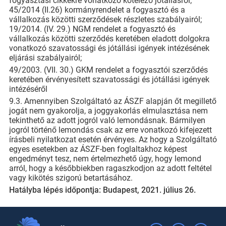
fogyasztási cikkekre vonatkozó kötelező jótállásról;
45/2014 (II.26) kormányrendelet a fogyasztó és a
vállalkozás közötti szerződések részletes szabályairól;
19/2014. (IV. 29.) NGM rendelet a fogyasztó és
vállalkozás közötti szerződés keretében eladott dolgokra
vonatkozó szavatossági és jótállási igények intézésének
eljárási szabályairól;
49/2003. (VII. 30.) GKM rendelet a fogyasztói szerződés
keretében érvényesített szavatossági és jótállási igények
intézéséről
9.3. Amennyiben Szolgáltató az ÁSZF alapján őt megillető
jogát nem gyakorolja, a joggyakorlás elmulasztása nem
tekinthető az adott jogról való lemondásnak. Bármilyen
jogról történő lemondás csak az erre vonatkozó kifejezett
írásbeli nyilatkozat esetén érvényes. Az hogy a Szolgáltató
egyes esetekben az ÁSZF-ben foglaltakhoz képest
engedményt tesz, nem értelmezhető úgy, hogy lemond
arról, hogy a későbbiekben ragaszkodjon az adott feltétel
vagy kikötés szigorú betartásához.
Hatályba lépés időpontja: Budapest, 2021. július 26.