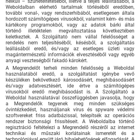
nélküli – szüneteltetéséből, illetve a teljes leállításából, a
Weboldalban elérhető tartalmak törléséből eredőben,
további vonal-, vagy rendszerhibából, esetlegesen általa
hordozott számítógépes vírusokból, valamint kém- és más
kártékony programokból, vagy az adatok bárki által
történő illetéktelen megváltoztatása következtében
keletkeztek. A Szolgáltató nem vállal felelősséget a
rendelés nem teljesítéséből, késésből, a szolgáltatás
leállásából eredő, és/vagy az esetleges üzleti vagy
magántermészetű információk elvesztéséből vagy egyéb
anyagi veszteségből fakadó károkért.
A Megrendelőt terheli minden felelősség a Weboldal
használatából eredő, a szolgáltatást igénybe vevő
készüléken bekövetkező károsodásért, meghibásodásért
és/vagy adatvesztésért, ide értve a számítógépes
vírusokból eredő meghibásodást is. A Szolgáltató a
Weboldal használatával összefüggésben javasolja, hogy
a Megrendelők tegyenek meg minden szükséges
óvintézkedést, használjanak vírus és spyware védelmi
szoftvereket friss adatbázissal, telepítsék az operációs
rendszer biztonsági frissítéseit. A Weboldalba történő
regisztráció feltételezi a Megrendelő részéről az internet
technikai és műszaki korlátainak ismeretét és a
technológiával együtt járó hibalehetőségek elfogadását. A