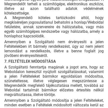
Megrendelőt terheli a számítógépe, elektronikus eszköze,
illetve az azon található adatok védelmének
kötelezettsége.
A Megrendelő köteles tartózkodni attól, hogy
megkíséreljen jogosulatlanul behatolni a honlap/Weboldal
felületére, annak szervereire és hálózataiba, vagy más
egyéb számítógépes rendszerbe vagy hálózatba, amely a
honlaphoz kapcsolódik.
Amennyiben a Szolgáltató nem érvényesíti a jelen
Feltételekben írt bármely rendelkezést, úgy az nem jelent
lemondást a rendelkezés, illetve a benne foglalt jog
jövőbeni érvényesítéséről.
7. FELTÉTELEK MÓDOSÍTÁSA
A Szolgáltató fenntartja magának a jogot arra, hogy az
Weboldalon keresztül nyújtott szolgáltatásokat, valamint
a jelen Feltételeket bármikor egyoldalúan módosítsa,
szüneteltesse, illetve véglegesen megszüntesse a
Megrendelők megfelelő tájékoztatása mellett, továbbá az
Weboldal tartalmát bármikor előzetes értesítés nélkül
megváltoztassa, illetve törölje.
Amennyiben a Szolgáltató módosítja a jelen Feltételeket,
minden esetben a Feltételek módosított változata kerül az