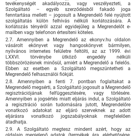
tevékenységét akadályozza, vagy veszélyezteti, a
Szolgáltató – egyéb szerződésből fakadó joga
fenntartása mellett – jogosult a Megrendelő felé nyújtott
szolgáltatás külön felhívás nélküli korlátozására. A
korlátozás tényéről azzal egyidejűleg a Megrendelőt e-
mailben vagy telefonon értesíteni köteles.
2.7. Amennyiben a Megrendelő az ekonyv.hu oldalon
vásárolt ekönyvet vagy hangoskönyvet bármilyen,
nyilvános internetes felületre feltölti, az az 1999. évi
LXXVI. törvénybe ütköző engedély nélküli
többszörözésnek minősül, amiért a Megrendelő a felelős.
Ebben az esetben a Szolgáltató megszüntetheti a
Megrendelő felhasználói fiókját.
2.8. Amennyiben a fenti 7. pontban foglaltakat a
Megrendelő megsérti, a Szolgáltató jogosult a Megrendelő
regisztrációjának felfüggesztésére, vagy törlésére.
Amennyiben a jogsértés miatt eljárás indul, a Szolgáltató
a regisztráció során tudomására jutott, Megrendelőre
vonatkozó adatokat az eljáró szerveknek az adott
eljárásra vonatkozó jogszabályoknak megfelelően
átadhatja.
2.9. A Szolgáltató megtesz mindent azért, hogy az
oldalain megjelenő adatok (termékek ára, elérhetősége,