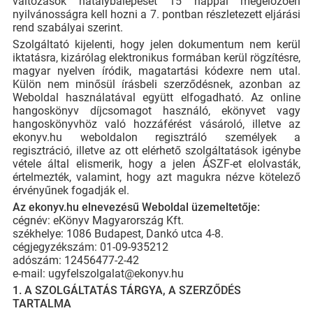
változások hatálybalépését 15 nappal megelőzően
nyilvánosságra kell hozni a 7. pontban részletezett eljárási
rend szabályai szerint.
Szolgáltató kijelenti, hogy jelen dokumentum nem kerül
iktatásra, kizárólag elektronikus formában kerül rögzítésre,
magyar nyelven íródik, magatartási kódexre nem utal.
Külön nem minősül írásbeli szerződésnek, azonban az
Weboldal használatával együtt elfogadható. Az online
hangoskönyv díjcsomagot használó, ekönyvet vagy
hangoskönyvhöz való hozzáférést vásároló, illetve az
ekonyv.hu weboldalon regisztráló személyek a
regisztráció, illetve az ott elérhető szolgáltatások igénybe
vétele által elismerik, hogy a jelen ÁSZF-et elolvasták,
értelmezték, valamint, hogy azt magukra nézve kötelező
érvényűnek fogadják el.
Az ekonyv.hu elnevezésű Weboldal üzemeltetője:
cégnév: eKönyv Magyarország Kft.
székhelye: 1086 Budapest, Dankó utca 4-8.
cégjegyzékszám: 01-09-935212
adószám: 12456477-2-42
e-mail: ugyfelszolgalat@ekonyv.hu
1. A SZOLGÁLTATÁS TÁRGYA, A SZERZŐDÉS
TARTALMA