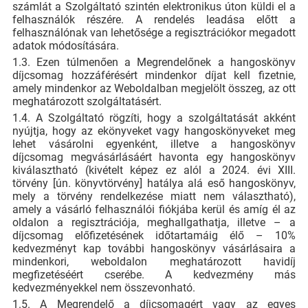
számlát a Szolgáltató szintén elektronikus úton küldi el a
felhasználók részére. A rendelés leadása előtt a
felhasználónak van lehetősége a regisztrációkor megadott
adatok módosítására.
1.3. Ezen túlmenően a Megrendelőnek a hangoskönyv
díjcsomag hozzáférésért mindenkor díjat kell fizetnie,
amely mindenkor az Weboldalban megjelölt összeg, az ott
meghatározott szolgáltatásért.
1.4. A Szolgáltató rögzíti, hogy a szolgáltatását akként
nyújtja, hogy az ekönyveket vagy hangoskönyveket meg
lehet vásárolni egyenként, illetve a hangoskönyv
díjcsomag megvásárlásáért havonta egy hangoskönyv
kiválasztható (kivételt képez ez alól a 2024. évi XIII.
törvény [ún. könyvtörvény] hatálya alá eső hangoskönyv,
mely a törvény rendelkezése miatt nem választható),
amely a vásárló felhasználói fiókjába kerül és amíg él az
oldalon a regisztrációja, meghallgathatja, illetve – a
díjcsomag előfizetésének időtartamáig élő – 10%
kedvezményt kap további hangoskönyv vásárlásaira a
mindenkori, weboldalon meghatározott havidíj
megfizetéséért cserébe. A kedvezmény más
kedvezményekkel nem összevonható.
1.5. A Megrendelő a díjcsomagért vagy az egyes