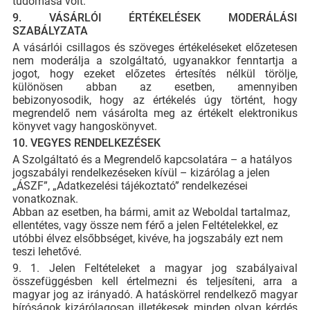
tudomása volt.
9. VÁSÁRLÓI ÉRTÉKELÉSEK MODERÁLÁSI
SZABÁLYZATA
A vásárlói csillagos és szöveges értékeléseket előzetesen
nem moderálja a szolgáltató, ugyanakkor fenntartja a
jogot, hogy ezeket előzetes értesítés nélkül törölje,
különösen abban az esetben, amennyiben
bebizonyosodik, hogy az értékelés úgy történt, hogy
megrendelő nem vásárolta meg az értékelt elektronikus
könyvet vagy hangoskönyvet.
10. VEGYES RENDELKEZÉSEK
A Szolgáltató és a Megrendelő kapcsolatára – a hatályos
jogszabályi rendelkezéseken kívül – kizárólag a jelen
„ÁSZF”, „Adatkezelési tájékoztató” rendelkezései
vonatkoznak.
Abban az esetben, ha bármi, amit az Weboldal tartalmaz,
ellentétes, vagy össze nem férő a jelen Feltételekkel, ez
utóbbi élvez elsőbbséget, kivéve, ha jogszabály ezt nem
teszi lehetővé.
9. 1. Jelen Feltételeket a magyar jog szabályaival
összefüggésben kell értelmezni és teljesíteni, arra a
magyar jog az irányadó. A hatáskörrel rendelkező magyar
bíróságok kizárólagosan illetékesek minden olyan kérdés