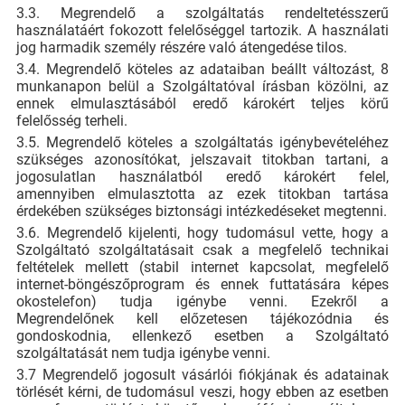
3.3. Megrendelő a szolgáltatás rendeltetésszerű
használatáért fokozott felelőséggel tartozik. A használati
jog harmadik személy részére való átengedése tilos.
3.4. Megrendelő köteles az adataiban beállt változást, 8
munkanapon belül a Szolgáltatóval írásban közölni, az
ennek elmulasztásából eredő károkért teljes körű
felelősség terheli.
3.5. Megrendelő köteles a szolgáltatás igénybevételéhez
szükséges azonosítókat, jelszavait titokban tartani, a
jogosulatlan használatból eredő károkért felel,
amennyiben elmulasztotta az ezek titokban tartása
érdekében szükséges biztonsági intézkedéseket megtenni.
3.6. Megrendelő kijelenti, hogy tudomásul vette, hogy a
Szolgáltató szolgáltatásait csak a megfelelő technikai
feltételek mellett (stabil internet kapcsolat, megfelelő
internet-böngészőprogram és ennek futtatására képes
okostelefon) tudja igénybe venni. Ezekről a
Megrendelőnek kell előzetesen tájékozódnia és
gondoskodnia, ellenkező esetben a Szolgáltató
szolgáltatását nem tudja igénybe venni.
3.7 Megrendelő jogosult vásárlói fiókjának és adatainak
törlését kérni, de tudomásul veszi, hogy ebben az esetben