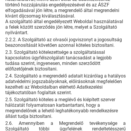
történő hozzájárulás engedélyezésével és az ÁSZF
elfogadásával jön létre, a megrendelő által megrendelni
kívánt díjcsomag kiválasztásával.
A szolgáltató által engedélyezett Weboldal használatával
a felek között szerződés jön létre, melyet a Szolgáltató
nyilvántart.
2.2.2. A Szolgáltató az olvasói jogviszonyt a jogosultság
beazonosítását követően azonnal köteles biztosítani.
2.3. Szolgáltató kötelezettsége a szolgáltatással
kapcsolatos ügyfélszolgálati tanácsadást a legjobb
tudása szerint, ingyenesen, minden szerződött
előfizetőjének biztosítani.
2.4. Szolgáltató a megrendelő adatait kizárólag a hatályos
adatvédelmi jogszabályoknak, előírásoknak megfelelően
kezelheti az Weboldalban elérhető Adatkezelési
tájékoztatóban foglaltak szerint.
2.5. Szolgáltató köteles a meglévő és kiépített szerver
hálózatát folyamatosan karbantartani, hogy a
megrendelőnek a lehető leghatékonyabb rendelkezésre
állást tudja biztosítani.
2.6. Amennyiben a Megrendelő tevékenysége a
Szolgáltató többi ügyfelének rendeltetésszerű