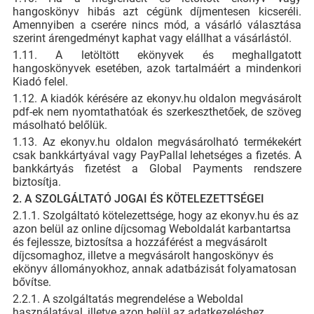
hangoskönyv hibás azt cégünk díjmentesen kicseréli.
Amennyiben a cserére nincs mód, a vásárló választása
szerint árengedményt kaphat vagy elállhat a vásárlástól.
1.11. A letöltött ekönyvek és meghallgatott
hangoskönyvek esetében, azok tartalmáért a mindenkori
Kiadó felel.
1.12. A kiadók kérésére az ekonyv.hu oldalon megvásárolt
pdf-ek nem nyomtathatóak és szerkeszthetőek, de szöveg
másolható belőlük.
1.13. Az ekonyv.hu oldalon megvásárolható termékekért
csak bankkártyával vagy PayPallal lehetséges a fizetés. A
bankkártyás fizetést a Global Payments rendszere
biztosítja.
2. A SZOLGÁLTATÓ JOGAI ÉS KÖTELEZETTSÉGEI
2.1.1. Szolgáltató kötelezettsége, hogy az ekonyv.hu és az
azon belül az online díjcsomag Weboldalát karbantartsa
és fejlessze, biztosítsa a hozzáférést a megvásárolt
díjcsomaghoz, illetve a megvásárolt hangoskönyv és
ekönyv állományokhoz, annak adatbázisát folyamatosan
bővítse.
2.2.1. A szolgáltatás megrendelése a Weboldal
használatával, illetve azon belül az adatkezeléshez