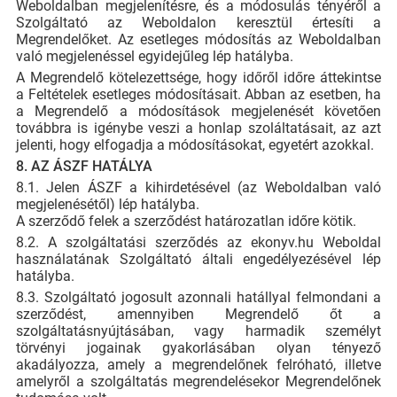
Weboldalban megjelenítésre, és a módosulás tényéről a
Szolgáltató az Weboldalon keresztül értesíti a
Megrendelőket. Az esetleges módosítás az Weboldalban
való megjelenéssel egyidejűleg lép hatályba.
A Megrendelő kötelezettsége, hogy időről időre áttekintse
a Feltételek esetleges módosításait. Abban az esetben, ha
a Megrendelő a módosítások megjelenését követően
továbbra is igénybe veszi a honlap szoláltatásait, az azt
jelenti, hogy elfogadja a módosításokat, egyetért azokkal.
8. AZ ÁSZF HATÁLYA
8.1. Jelen ÁSZF a kihirdetésével (az Weboldalban való
megjelenésétől) lép hatályba.
A szerződő felek a szerződést határozatlan időre kötik.
8.2. A szolgáltatási szerződés az ekonyv.hu Weboldal
használatának Szolgáltató általi engedélyezésével lép
hatályba.
8.3. Szolgáltató jogosult azonnali hatállyal felmondani a
szerződést, amennyiben Megrendelő őt a
szolgáltatásnyújtásában, vagy harmadik személyt
törvényi jogainak gyakorlásában olyan tényező
akadályozza, amely a megrendelőnek felróható, illetve
amelyről a szolgáltatás megrendelésekor Megrendelőnek