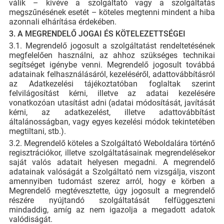
válik – kivéve a szolgáltató vagy a szolgáltatás
megszűnésének esetét – köteles megtenni mindent a hiba
azonnali elhárítása érdekében.
3. A MEGRENDELŐ JOGAI ÉS KÖTELEZETTSÉGEI
3.1. Megrendelő jogosult a szolgáltatást rendeltetésének
megfelelően használni, az ahhoz szükséges technikai
segítséget igénybe venni. Megrendelő jogosult továbbá
adatainak felhasználásáról, kezeléséről, adattovábbításról
az Adatkezelési tájékoztatóban foglaltak szerint
felvilágosítást kérni, illetve az adatai kezelésére
vonatkozóan utasítást adni (adatai módosítását, javítását
kérni, az adatkezelést, illetve adattovábbítást
általánosságban, vagy egyes kezelési módok tekintetében
megtiltani, stb.).
3.2. Megrendelő köteles a Szolgáltató Weboldalára történő
regisztrációkor, illetve szolgáltatásainak megrendelésekor
saját valós adatait helyesen megadni. A megrendelő
adatainak valóságát a Szolgáltató nem vizsgálja, viszont
amennyiben tudomást szerez arról, hogy e körben a
Megrendelő megtévesztette, úgy jogosult a megrendelő
részére nyújtandó szolgáltatását felfüggeszteni
mindaddig, amíg az nem igazolja a megadott adatok
valódiságát.