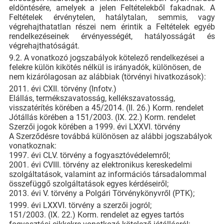
eldöntésére, amelyek a jelen Feltételekből fakadnak. A
Feltételek érvénytelen, hatálytalan, semmis, vagy
végrehajthatatlan részei nem érintik a Feltételek egyéb
rendelkezéseinek érvényességét, hatályosságát és
végrehajthatóságát.
9.2. A vonatkozó jogszabályok kötelező rendelkezései a
felekre külön kikötés nélkül is irányadók, különösen, de
nem kizárólagosan az alábbiak (törvényi hivatkozások):
2011. évi CXII. törvény (Infotv.)
Elállás, termékszavatosság, kellékszavatosság,
visszatérítés körében a 45/2014. (II. 26.) Korm. rendelet
Jótállás körében a 151/2003. (IX. 22.) Korm. rendelet
Szerzői jogok körében a 1999. évi LXXVI. törvény
A Szerződésre továbbá különösen az alábbi jogszabályok
vonatkoznak:
1997. évi CLV. törvény a fogyasztóvédelemről;
2001. évi CVIII. törvény az elektronikus kereskedelmi
szolgáltatások, valamint az információs társadalommal
összefüggő szolgáltatások egyes kérdéseiről;
2013. évi V. törvény a Polgári Törvénykönyvről (PTK);
1999. évi LXXVI. törvény a szerzői jogról;
151/2003. (IX. 22.) Korm. rendelet az egyes tartós