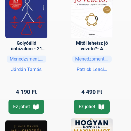
Golyóálló
Mitől lehetsz jó
önbizalom - 21
vezető?- A
vizuális mentális
felelősségteljes
Menedzsment, vezetési stratégiák
Menedzsment, vezetési str
modell a céljaid
irányítás öt
eléréséhez
kulcsterülete-
Járdán Tamás
Patrick Lencioni
Vezetői tanmese
4 190 Ft
4 490 Ft
Ez jöhet
Ez jöhet