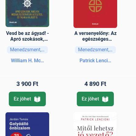
Vesd be az ágyad! -
A versenyelőny: Az
Apró szokások,
egészséges
amelyek
szervezetek négy
Menedzsment, vezetési stratégiák
Menedzsment, vezetési str
megváltoztathatják
titka
az életed… és talán
William H. McRaven
Patrick Lencioni
a világot is
3 900 Ft
4 890 Ft
Ez jöhet
Ez jöhet