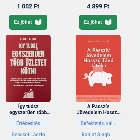
1 002 Ft
4 899 Ft
Ez jöhet
Ez jöhet
Így tudsz
A Passzív
egyszerűen több
Jövedelem Hosszú
üzletet kötni
Távú Játéka
Értékesítés
Befektetés, vállalkozás
Becskei László
Ranjot Singh Chahal