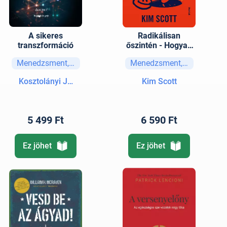
A sikeres
Radikálisan
transzformáció
őszintén - Hogyan
legyünk határozott,
Menedzsment, vezetési stratégiák
Menedzsment, vezetési str
mégis emberséges
vezetők
Kosztolányi János
Kim Scott
5 499 Ft
6 590 Ft
Ez jöhet
Ez jöhet