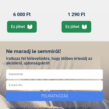
6 000 Ft
1 290 Ft
Ez jöhet
Ez jöhet
Ne maradj le semmiről!
Iratkozz fel hírlevelünkre, hogy időben értesülj az
akciókról, ujdonságokról!
FELIRATKOZÁS
Hozzájárulok ahhoz, hogy az Általános Adatvédelmi Rendelet (GDPR) 6. cikk (1)