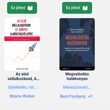
Ez jöhet
Ez jöhet
Az első
Megvalósítás
vállalkozásod, A
hatékonyan
következő lépés
Befektetés, vállalkozás
Menedzsment, vezetési str
Wayne Walker
Bent Flyvbjerg
+1