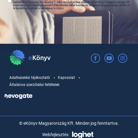
bekezdés b) pontja, továbbá a 7. cikk rendelkezése alapján az eKönyv Magyarország Kft.
a nevemet és e-mail címemet hírlevelezési céllal kezelje és a részemre gazdasági reklámot
is tartalmazó email hírleveleket küldjön.
Adatkezelési tájékoztató
Kapcsolat
Általános szerződési feltételek
© eKönyv Magyarország Kft. Minden jog fenntartva.
Webfejlesztés: