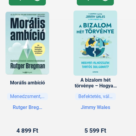
A bizalom hét
Morális ambíció
törvénye – Hogyan
alkossunk tartós
Menedzsment, vezetési stratégiák
Befektetés, vállalkozás
dolgokat?
Rutger Bregman
Jimmy Wales
4 899 Ft
5 599 Ft