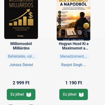
Milliomosból
Hogyan Hozd Ki a
Milliárdos
Maximumot a
Napodból
Befektetés, vállalkozás
Menedzsment, vezetési str
Juhász Dániel
Ranjot Singh Chahal
2 999 Ft
1 190 Ft
Ez jöhet
Ez jöhet