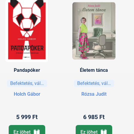
Pandapóker
Életem tánca
Befektetés, vállalkozás
Befektetés, vállalkozás
Holch Gábor
Rózsa Judit
5 999 Ft
6 985 Ft
Ez jöhet
Ez jöhet