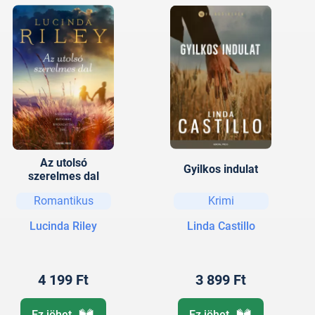
Az utolsó
Gyilkos indulat
szerelmes dal
Romantikus
Krimi
Lucinda Riley
Linda Castillo
4 199 Ft
3 899 Ft
Ez jöhet
Ez jöhet