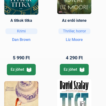
A titkok titka
Az erdő istene
Krimi
Thriller, horror
Dan Brown
Liz Moore
5 990 Ft
4 290 Ft
Ez jöhet
Ez jöhet