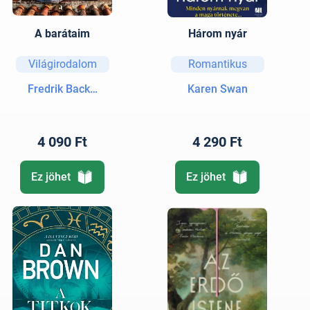
A barátaim
Három nyár
Világirodalom
Romantikus
Fredrik Backman
Karen Swan
4 090 Ft
4 290 Ft
Ez jöhet
Ez jöhet