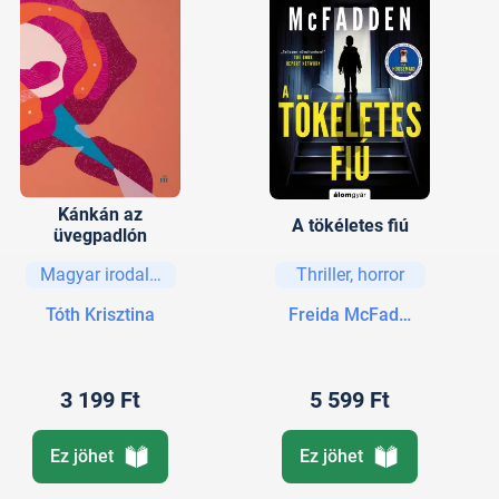
Kánkán az
A tökéletes fiú
üvegpadlón
Magyar irodalom
Thriller, horror
Tóth Krisztina
Freida McFadden
3 199 Ft
5 599 Ft
Ez jöhet
Ez jöhet