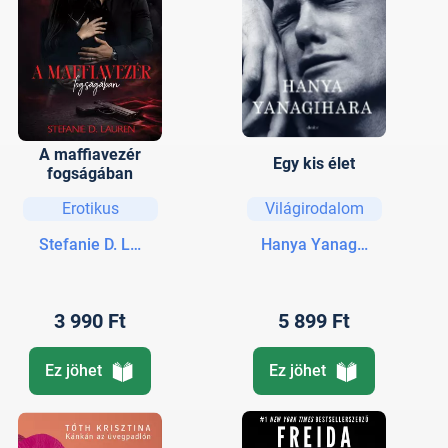
A maffiavezér
Egy kis élet
fogságában
Erotikus
Világirodalom
Stefanie D. Lauren
Hanya Yanagihara
3 990 Ft
5 899 Ft
Ez jöhet
Ez jöhet