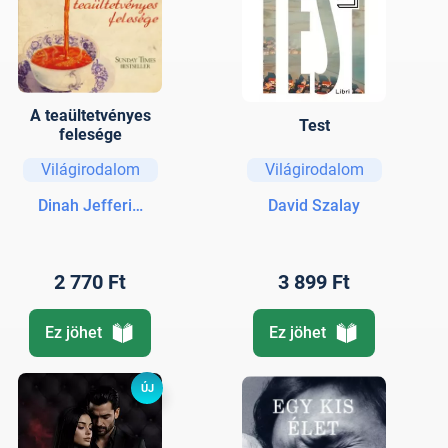
A teaültetvényes
Test
felesége
Világirodalom
Világirodalom
Dinah Jefferies
David Szalay
2 770 Ft
3 899 Ft
Ez jöhet
Ez jöhet
ÚJ