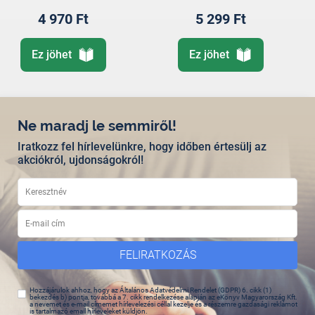
4 970 Ft
5 299 Ft
Ez jöhet
Ez jöhet
Ne maradj le semmiről!
Iratkozz fel hírlevelünkre, hogy időben értesülj az
akciókról, ujdonságokról!
FELIRATKOZÁS
Hozzájárulok ahhoz, hogy az Általános Adatvédelmi Rendelet (GDPR) 6. cikk (1)
bekezdés b) pontja, továbbá a 7. cikk rendelkezése alapján az eKönyv Magyarország Kft.
a nevemet és e-mail címemet hírlevelezési céllal kezelje és a részemre gazdasági reklámot
is tartalmazó email hírleveleket küldjön.