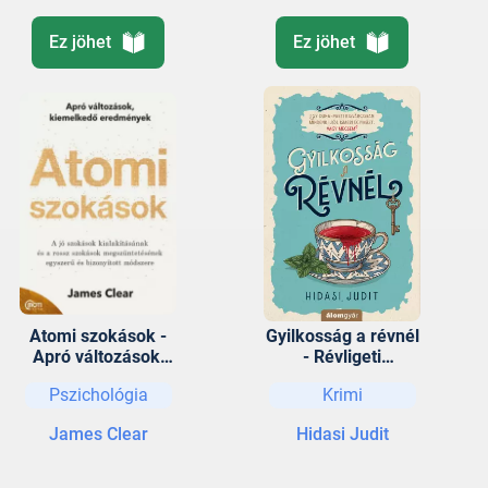
Ez jöhet
Ez jöhet
Atomi szokások -
Gyilkosság a révnél
Apró változások,
- Révligeti
kiemelkedő
bűnügyek 1.
Pszichológia
Krimi
eredmények
James Clear
Hidasi Judit