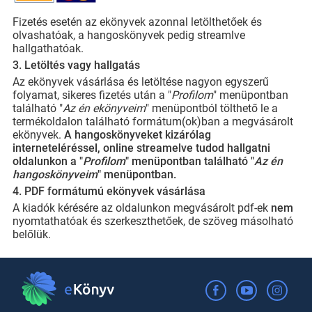
Fizetés esetén az ekönyvek azonnal letölthetőek és
olvashatóak, a hangoskönyvek pedig streamlve
hallgathatóak.
3. Letöltés vagy hallgatás
Az ekönyvek vásárlása és letöltése nagyon egyszerű
folyamat, sikeres fizetés után a "
Profilom
" menüpontban
található "
Az én ekönyveim
" menüpontból tölthető le a
termékoldalon található formátum(ok)ban a megvásárolt
ekönyvek.
A hangoskönyveket kizárólag
interneteléréssel, online streamelve tudod hallgatni
oldalunkon a "
Profilom
" menüpontban található "
Az én
hangoskönyveim
" menüpontban.
4. PDF formátumú ekönyvek vásárlása
A kiadók kérésére az oldalunkon megvásárolt pdf-ek
nem
nyomtathatóak és szerkeszthetőek, de szöveg másolható
belőlük.