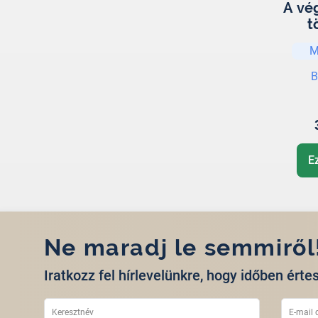
A vé
t
M
B
E
Ne maradj le semmiről
Iratkozz fel hírlevelünkre, hogy időben értes