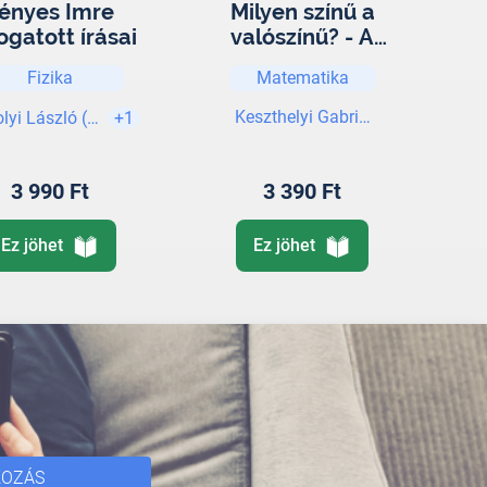
ényes Imre
Milyen színű a
ogatott írásai
valószínű? - A
véletlen
Fizika
Matematika
matematikája
Keszthelyi Gabriella
lyi László (szerk.)
+1
3 990 Ft
3 390 Ft
Ez jöhet
Ez jöhet
KOZÁS