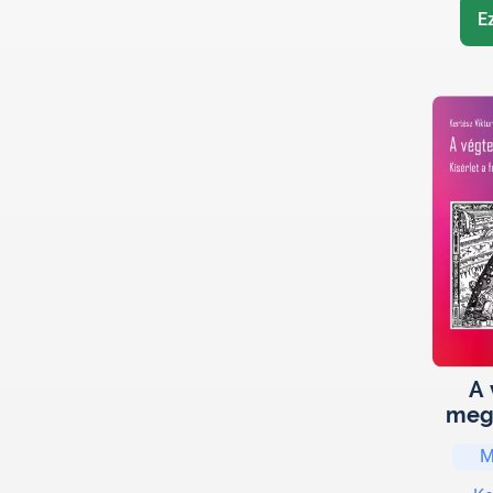
E
A 
megs
M