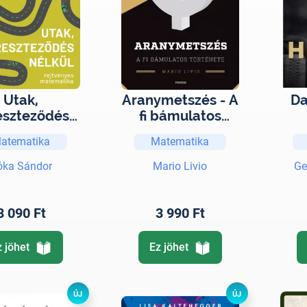
Utak,
Aranymetszés - A
Da
eszteződés
fi bámulatos
nélkül -
története
vál
atematika
Matematika
jtvényes
egy
tematika
a 
óka Sándor
Mario Livio
Ge
3 090 Ft
3 990 Ft
z jöhet
Ez jöhet
ÚJ
ÚJ