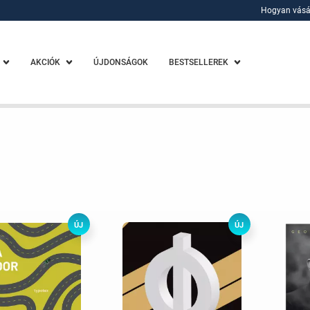
Hogyan vásá
Hogyan vásá
AKCIÓK
ÚJDONSÁGOK
BESTSELLEREK
ÚJ
ÚJ