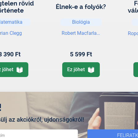
gtelen rövid
F
Élnek-e a folyók?
örténete
vál
atematika
Biológia
rian Clegg
Robert Macfarlane
Ropo
3 390 Ft
5 599 Ft
z jöhet
Ez jöhet
!
ülj az akciókról, ujdonságokról!
FELIRAT