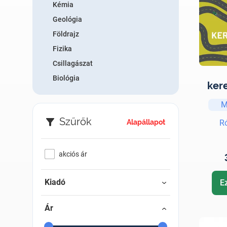
Kémia
Geológia
Földrajz
Fizika
Csillagászat
Biológia
ker
M
Re
ma
Szűrők
R
Alapállapot
akciós ár
Kiadó
E
Ár