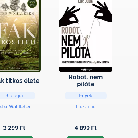
Robot, nem
ák titkos élete
pilóta
Biológia
Egyéb
eter Wohlleben
Luc Julia
3 299 Ft
4 899 Ft