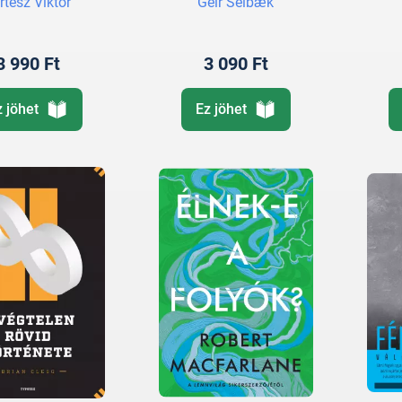
rtész Viktor
Geir Selbæk
3 990 Ft
3 090 Ft
z jöhet
Ez jöhet