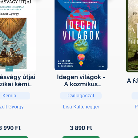
ásvágy útjai
Idegen világok -
A f
izikai kémia
A kozmikus
jainak élete
bolygóvadászat
Kémia
Csillagászat
munkássága
új tudománya
zelt György
Lisa Kaltenegger
P
3 990 Ft
3 890 Ft