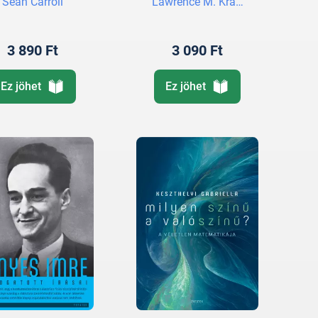
Sean Carroll
Lawrence M. Krauss
3 890 Ft
3 090 Ft
Ez jöhet
Ez jöhet