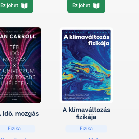
Ez jöhet
Ez jöhet
A klímaváltozás
, idő, mozgás
fizikája
Fizika
Fizika