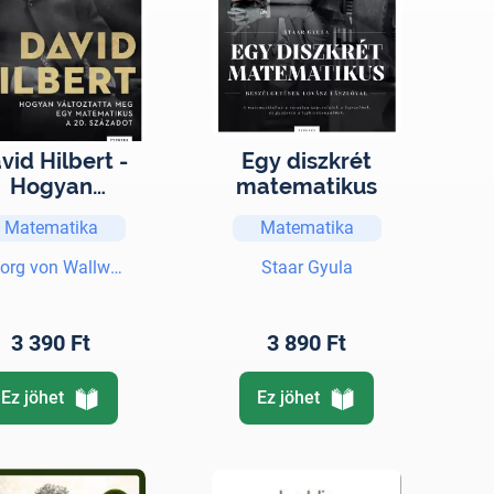
vid Hilbert -
Egy diszkrét
Hogyan
matematikus
toztatta meg
Matematika
Matematika
 matematikus
20. századot
org von Wallwitz
Staar Gyula
3 390 Ft
3 890 Ft
Ez jöhet
Ez jöhet