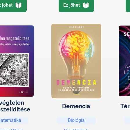
z jöhet
Ez jöhet
végtelen
Demencia
Tér
zelídítése
atematika
Biológia