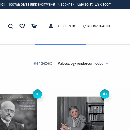
rolj
Hogyan olvassunk ekönyveket
Kiadóknak
Kapcsolat
Én kiadom
rolj
Hogyan olvassunk ekönyveket
Kiadóknak
BEJELENTKEZÉS / REGISZTRÁCIÓ
Rendezés:
Válassz egy rendezési módot
ÚJ
ÚJ