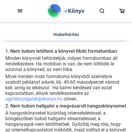
Hiabelhárítás
1. Nem tudom letölteni a könyvet Mobi formátumban
Minden könyvnél feltüntetjük, milyen formátumban áll
rendelkezésre. Ha mobiban is van, de nem töltődik le
azonnal a könyved, az nem hiba.
Mivel minden mobi formátumú könyvből személyre
szabott példányt adunk, kb. 40-60 másodpercet várnod
kell, amíg ez elkészül. Ha bármi kérdésed van ezzel
kapcsolatban, állunk rendelkezésedre az
ugyfelszolgalat@ekonyv.hu
címen.
2. Nem tudom hallgatni a megvásárolt hangoskönyvemet
A hangoskönyveket kizárólag interneteléréssel, a
böngészőben tudod hallgatni streameléssel, a
hanganyagok nem letölthetőek. Győződj meg róla, hogy
az internetkapcsolatod működik, majd indítsd el a könyvet