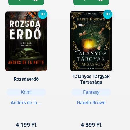
ÚJ
ÚJ
Talányos Tárgyak
Rozsdaerdő
Társasága
Krimi
Fantasy
Anders de la Motte
Gareth Brown
4 199 Ft
4 899 Ft