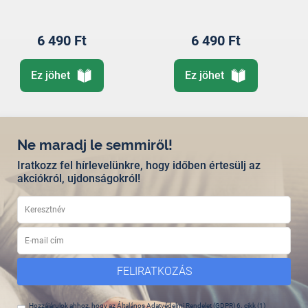
6 490 Ft
6 490 Ft
Ez jöhet
Ez jöhet
Ne maradj le semmiről!
Iratkozz fel hírlevelünkre, hogy időben értesülj az
akciókról, ujdonságokról!
FELIRATKOZÁS
Hozzájárulok ahhoz, hogy az Általános Adatvédelmi Rendelet (GDPR) 6. cikk (1)