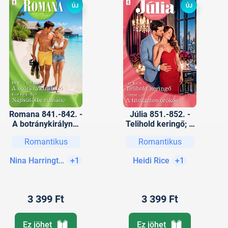
ÚJ
ÚJ
Romana 841.-842. -
Júlia 851.-852. -
A botránykirálynő;
Telihold keringő; A
Napsütötte románc
titokzatos örökös
Romantikus
Romantikus
Nina Harrington
+1
Heidi Rice
+1
3 399 Ft
3 399 Ft
Ez jöhet
Ez jöhet