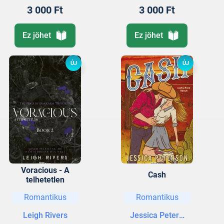
3 000 Ft
3 000 Ft
Ez jöhet
Ez jöhet
ÚJ
ÚJ
Voracious - A
Cash
telhetetlen
Romantikus
Romantikus
Leigh Rivers
Jessica Peterson