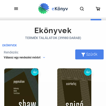
Ekönyvek
TERMÉK TALÁLATOK (39980 DARAB)
EKÖNYVEK
Rendezés:
Szűrők
Válassz egy rendezési módot
ÚJ
ÚJ