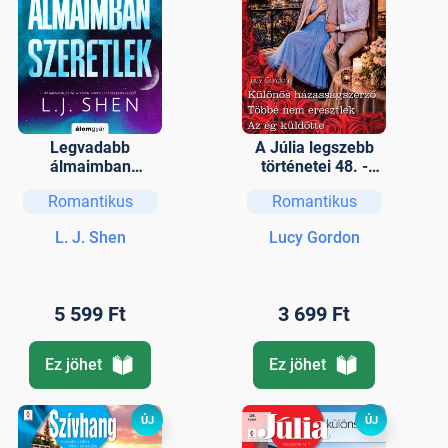
Legvadabb
A Júlia legszebb
álmaimban
történetei 48. -
szeretlek - Tiltott
Különös
Romantikus
Romantikus
szerelem 2.
házasságszerző;
Többé nem
L. J. Shen
Lucy Gordon
eresztlek; Az ég
küldötte
5 599 Ft
3 699 Ft
Ez jöhet
Ez jöhet
ÚJ
ÚJ