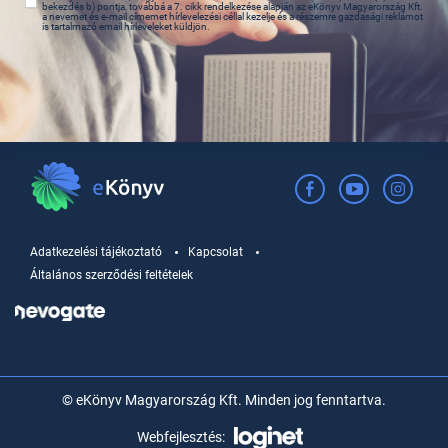
bekezdés b) pontja, továbbá a 7. cikk rendelkezése alapján az eKönyv Magyarország Kft.
a nevemet és e-mail címemet hírlevelezési céllal kezelje és a részemre gazdasági reklámot
is tartalmazó email hírleveleket küldjön.
Adatkezelési tájékoztató
Kapcsolat
Általános szerződési feltételek
© eKönyv Magyarország Kft. Minden jog fenntartva.
Webfejlesztés: