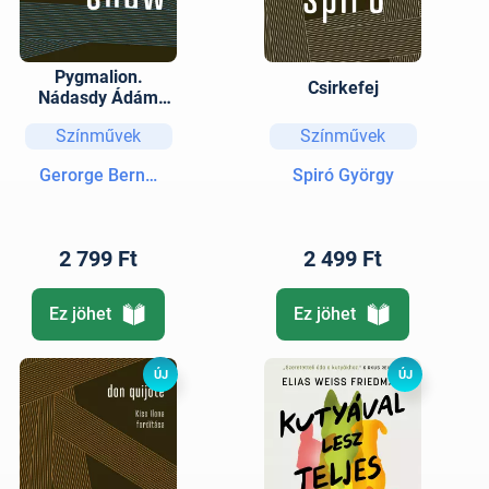
Pygmalion.
Csirkefej
Nádasdy Ádám
fordítása
Színművek
Színművek
Gerorge Bernard Shaw
Spiró György
2 799 Ft
2 499 Ft
Ez jöhet
Ez jöhet
ÚJ
ÚJ