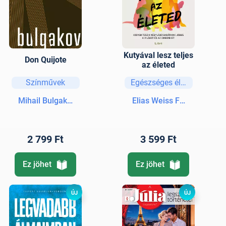
Kutyával lesz teljes
Don Quijote
az életed
Színművek
Egészséges életmód
Mihail Bulgakov
Elias Weiss Friedman
2 799 Ft
3 599 Ft
Ez jöhet
Ez jöhet
ÚJ
ÚJ