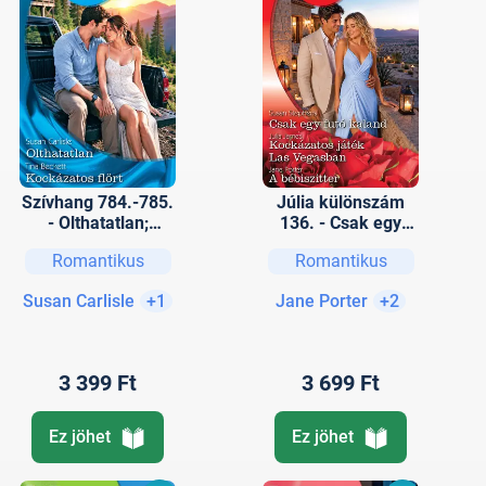
Szívhang 784.-785.
Júlia különszám
- Olthatatlan;
136. - Csak egy
Kockázatos flört
futó kaland;
Romantikus
Romantikus
Kockázatos játék
Las Vegasban; A
Susan Carlisle
+1
Jane Porter
+2
bébiszitter
3 399 Ft
3 699 Ft
Ez jöhet
Ez jöhet