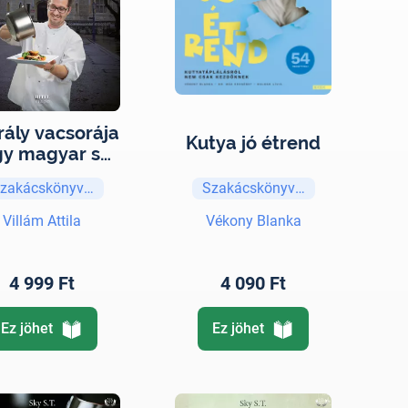
rály vacsorája
Kutya jó étrend
gy magyar séf
kalandjai
zakácskönyvek
Szakácskönyvek
Angliában
Villám Attila
Vékony Blanka
4 999 Ft
4 090 Ft
Ez jöhet
Ez jöhet