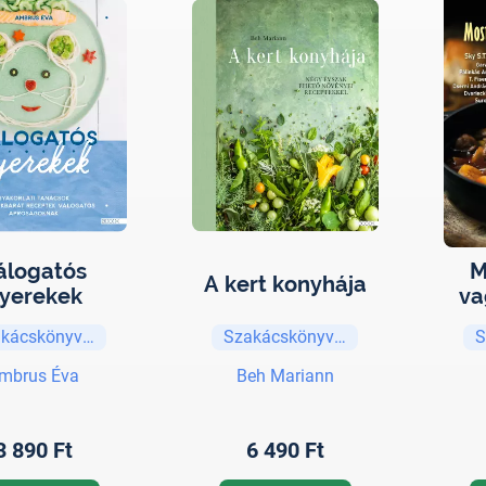
álogatós
M
A kert konyhája
yerekek
va
kácskönyvek
Szakácskönyvek
S
mbrus Éva
Beh Mariann
3 890 Ft
6 490 Ft