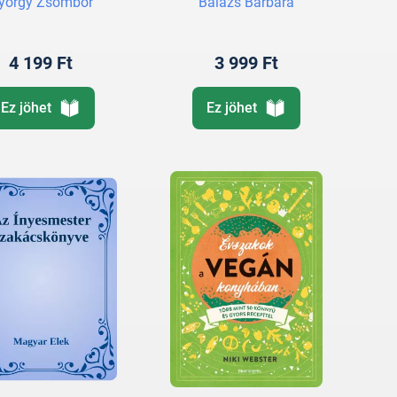
yörgy Zsombor
Balázs Barbara
4 199 Ft
3 999 Ft
Ez jöhet
Ez jöhet