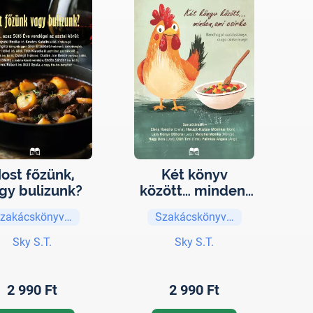
ost főzünk,
Két könyv
gy bulizunk?
között… minden,
ami csirke!
zakácskönyvek
Szakácskönyvek
Sky S.T.
Sky S.T.
2 990 Ft
2 990 Ft