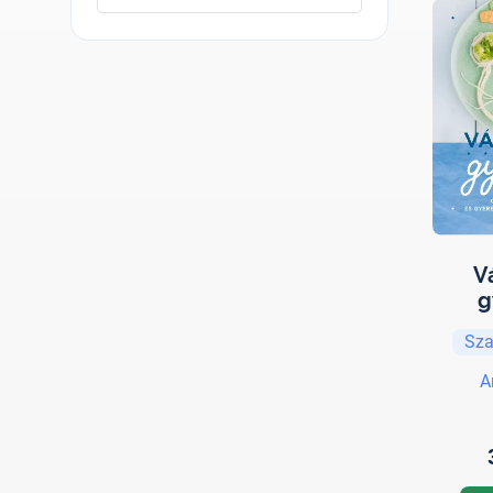
V
g
Sza
A