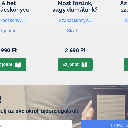
A hét
Most főzünk,
Az
kácskönyve
vagy dumálunk?
sz
kácskönyvek
Szakácskönyvek
S
Ignotus
Sky S.T.
990 Ft
2 690 Ft
z jöhet
Ez jöhet
!
ülj az akciókról, ujdonságokról!
FELIRAT