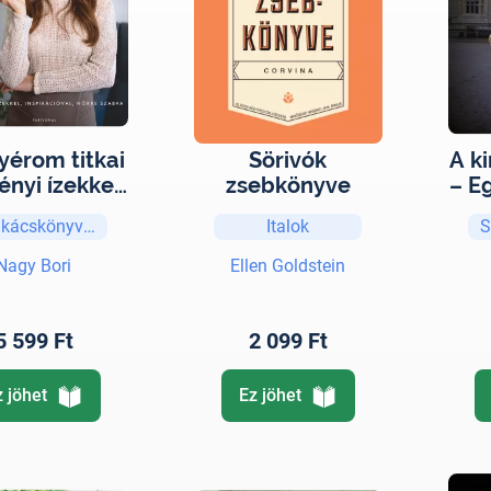
yérom titkai
Sörivók
A ki
ényi ízekkel,
zsebkönyve
– E
pirációval,
kácskönyvek
Italok
S
re szabva
Nagy Bori
Ellen Goldstein
5 599 Ft
2 099 Ft
z jöhet
Ez jöhet