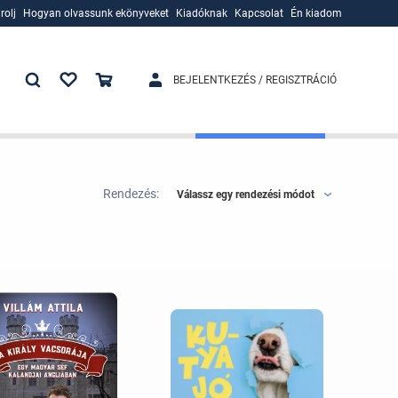
rolj
Hogyan olvassunk ekönyveket
Kiadóknak
Kapcsolat
Én kiadom
rolj
Hogyan olvassunk ekönyveket
Kiadóknak
BEJELENTKEZÉS / REGISZTRÁCIÓ
Rendezés:
Válassz egy rendezési módot