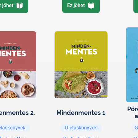
z jöhet
Ez jöhet
Pör
enmentes 2.
Mindenmentes 1
Ma
étáskönyvek
Diétáskönyvek
G