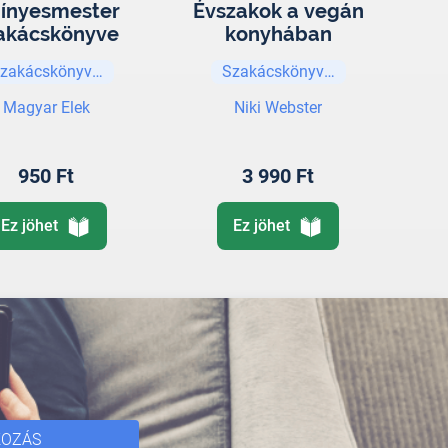
 ínyesmester
Évszakok a vegán
akácskönyve
konyhában
zakácskönyvek
Szakácskönyvek
Magyar Elek
Niki Webster
950 Ft
3 990 Ft
Ez jöhet
Ez jöhet
KOZÁS