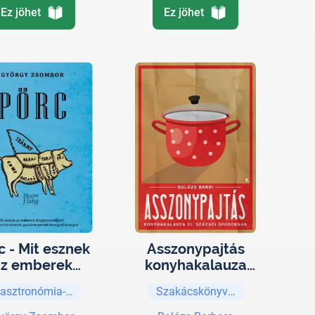
Ez jöhet
Ez jöhet
c - Mit esznek
Asszonypajtás
az emberek
konyhakalauza
gyarországon
21. századi
asztronómia-történet
Szakácskönyvek
?
spúroknak