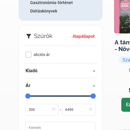
Gasztronómia-történet
Diétáskönyvek
Szűrők
Alapállapot
A tán
- Növ
ins
akciós ár
Sza
nők
Kiadó
Ár
E
-
Ft
Ft