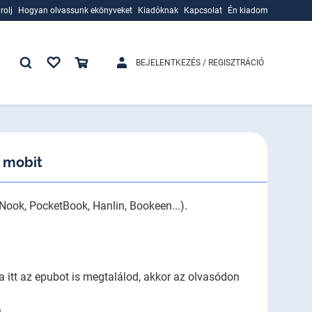
rolj
Hogyan olvassunk ekönyveket
Kiadóknak
Kapcsolat
Én kiadom
rolj
Hogyan olvassunk ekönyveket
Kiadóknak
BEJELENTKEZÉS / REGISZTRÁCIÓ
a mobit
Nook, PocketBook, Hanlin, Bookeen...).
a itt az epubot is megtalálod, akkor az olvasódon