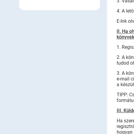
3. Vásár
4. A let
E-Ink o
II. Ha 
könyvek
1. Regis
2. A kön
tudod ol
3. A kön
e-mail c
a készü
TIPP: Cs
formátu
III. Kül
Ha szer
regisztr
hogyan 