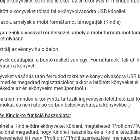
olj e-könyveket, és töltsd le őket "az én ekönyveim" menüpontból
öltött e-könyveket töltsd fel e-könyvolvasódra USB kábellel.
lvasók, amelyek a mobi formátumot támogatják (Kindle)
olyan e-ink olvasóval rendelkezel, amely a mobi formátumot tám
et olvasni:
ztrálj az ekonyv.hu oldalon
yvek adatlapján a borító mellett van egy "Formátumok" felirat, ha
vasni a könyvet.
yveket vásárlás után fel tudod rakni az e-könyv olvasódra USB 
ímed és megadtad regisztrációkor, akkor a letöltött könyveket e
lékedre az én ekönyveim menüpontból.)
aknem minden e-könyvhöz tartozik ingyenesen letölthető ízelítő
mokat, és nem utolsó sorban beleolvashatsz a könyvekbe :)
dés Kindle-re funkció használata:
etnél a Kindle-ödre ekönyveket küldeni, megteheted "Profilom"
ációnál megadtad, hogy Kindle-t használsz és a Kindle készüléke
keresheted ki) vagy "Profilom"/"Profil szerkesztése" menüpontb