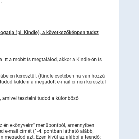
.
ogatja (pl. Kindle), a következőképpen tudsz
 itt a mobit is megtalálod, akkor a Kindle-ön is
kábelen keresztül. (Kindle esetében ha van hozzá
l tudod küldeni a megadott e-mail címen keresztül
, amivel tesztelni tudod a különböző
/"Az én ekönyveim" menüpontból, amennyiben
d e-mail címét (1-4. pontban látható alább,
an megadod azt. Ezen kívül az alábbi a teendő: