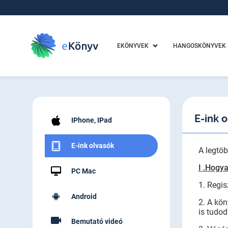
EKÖNYVEK
HANGOSKÖNYVEK
E-ink 
IPhone, IPad
E-ink olvasók
A legtöb
I .Hogy
PC Mac
1. Regis
Android
2. A kön
is tudod
Bemutató videó