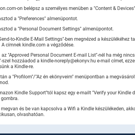
on.com-on belépsz a személyes menüben a "Content & Devices
asztod a "Preferences" almenüpontot.
lasztod a "Personal Document Settings" almenüpontot.
 "Send-to-Kindle E-Mail Settings"-ben megnézed a készülékéhez ta
. A címnek kindle.com a végződése.
 az "Approved Personal Document E-mail List"-nél ha még nincs 
-szel hozzáadod a kindle-noreply@ekonyv.hu e-mail címet, ezze
ünk a Kindle-re.
tán a "Profilom"/"Az én ekönyveim" menüpontban a megvásárolt 
nod.
mazon Kindle Support"tól kapsz egy e-mailt "Verify your Kindle d
" gombra.
 megvan és be van kapcsolva a Wifi a Kindle készülékeden, akkor
ikusan, olvashatóan.