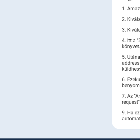
1. Amaz
2. Kivál
3. Kivá
4. Itt a
könyvet
5. Utána
address"
küldhess
6. Ezeku
benyom
7. Az "A
request
9. Ha ez
automat