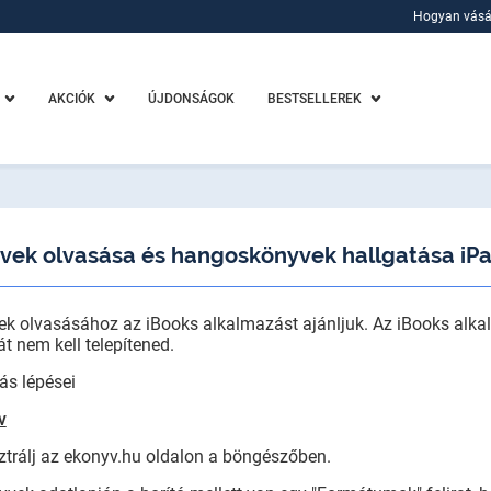
Hogyan vásá
Hogyan vásá
AKCIÓK
ÚJDONSÁGOK
BESTSELLEREK
vek olvasása és hangoskönyvek hallgatása iPa
ek olvasásához az iBooks alkalmazást ajánljuk. Az iBooks alka
át nem kell telepítened.
ás lépései
v
ztrálj az ekonyv.hu oldalon a böngészőben.