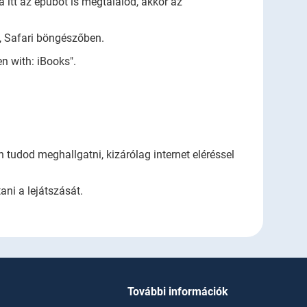
a itt az epubot is megtalálod, akkor az
l, Safari böngészőben.
n with: iBooks".
tudod meghallgatni, kizárólag internet eléréssel
ani a lejátszását.
További információk