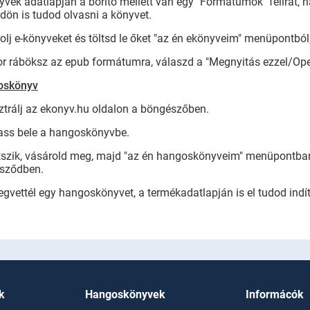
yvek adatlapján a borító mellett van egy "Formátumok" felirat, h
dön is tudod olvasni a könyvet.
olj e-könyveket és töltsd le őket "az én ekönyveim" menüpontbó
or ráböksz az epub formátumra, válaszd a "Megnyitás ezzel/Ope
goskönyv
ztrálj az ekonyv.hu oldalon a böngészőben.
gass bele a hangoskönyvbe.
tszik, vásárold meg, majd "az én hangoskönyveim" menüpontban 
sződben.
gvettél egy hangoskönyvet, a termékadatlapján is el tudod indít
k
Hangoskönyvek
Informácók