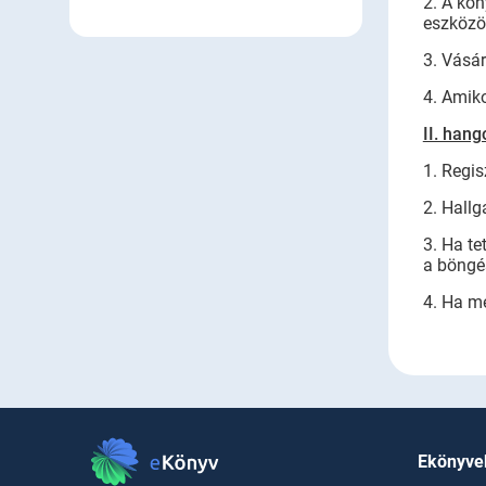
2. A kön
eszközö
3. Vásár
4. Amik
II. han
1. Regis
2. Hall
3. Ha te
a böngé
4. Ha me
Ekönyve