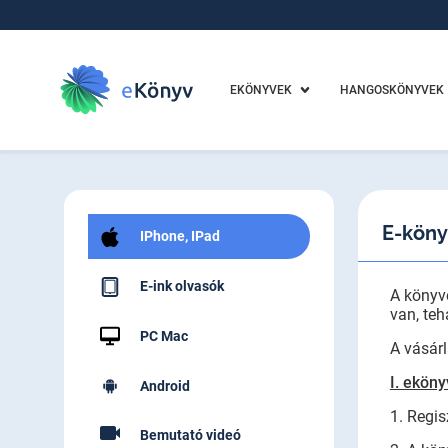
EKÖNYVEK
HANGOSKÖNYVEK
E-köny
IPhone, IPad
E-ink olvasók
A könyv
van, teh
PC Mac
A vásárl
I. eköny
Android
1. Regis
Bemutató videó