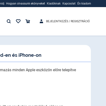
rolj
Hogyan olvassunk ekönyveket
Kiadóknak
Kapcsolat
Én kiadom
rolj
Hogyan olvassunk ekönyveket
Kiadóknak
BEJELENTKEZÉS / REGISZTRÁCIÓ
d-en és iPhone-on
lmazás minden Apple eszközön előre telepítve