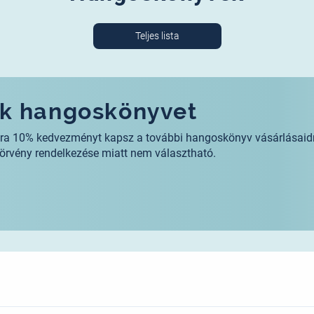
Teljes lista
ék hangoskönyvet
mára 10% kedvezményt kapsz a további hangoskönyv vásárlásaid
örvény rendelkezése miatt nem választható.