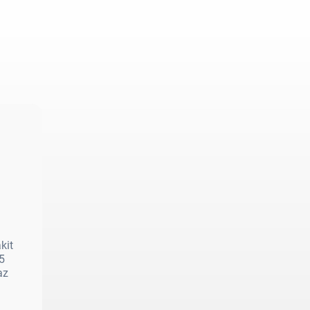
kit
5
az