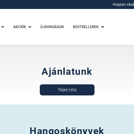
Hogyan vásá
Hogyan vásá
AKCIÓK
ÚJDONSÁGOK
BESTSELLEREK
Ajánlatunk
Teljes lista
Hangoskönyvek