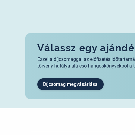
Válassz egy ajánd
Ezzel a díjcsomaggal az előfizetés időtarta
törvény hatálya alá eső hangoskönyvekből a t
Díjcsomag megvásárlása