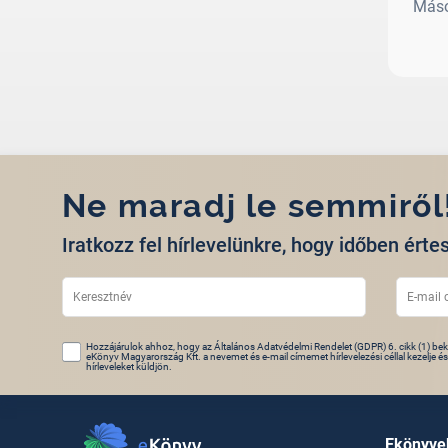
Máso
Ne maradj le semmiről
Iratkozz fel hírlevelünkre, hogy időben értes
Hozzájárulok ahhoz, hogy az Általános Adatvédelmi Rendelet (GDPR) 6. cikk (1) beke
eKönyv Magyarország Kft. a nevemet és e-mail címemet hírlevelezési céllal kezelje é
hírleveleket küldjön.
Ekönyve