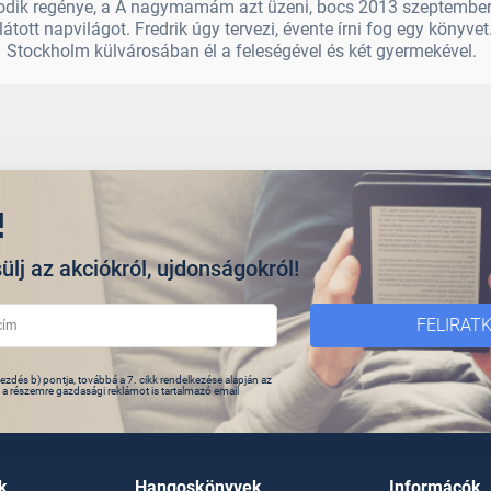
dik regénye, a A nagymamám azt üzeni, bocs 2013 szeptembe
látott napvilágot. Fredrik úgy tervezi, évente írni fog egy könyvet
Stockholm külvárosában él a feleségével és két gyermekével.
!
ülj az akciókról, ujdonságokról!
FELIRAT
zdés b) pontja, továbbá a 7. cikk rendelkezése alapján az
s a részemre gazdasági reklámot is tartalmazó email
k
Hangoskönyvek
Informácók