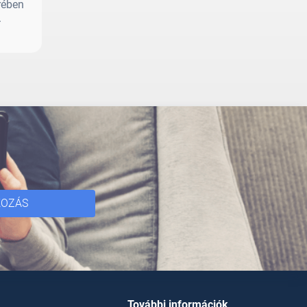
rében
.
KOZÁS
További információk