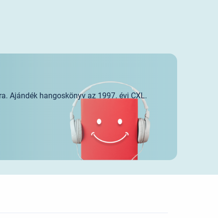
ra. Ajándék hangoskönyv az 1997. évi CXL.