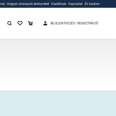
rolj
Hogyan olvassunk ekönyveket
Kiadóknak
Kapcsolat
Én kiadom
rolj
Hogyan olvassunk ekönyveket
Kiadóknak
BEJELENTKEZÉS / REGISZTRÁCIÓ