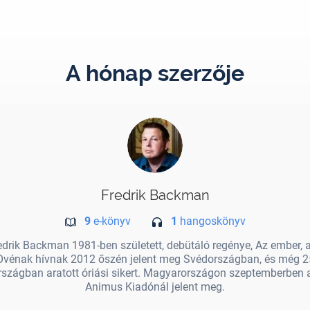
A hónap szerzője
Fredrik Backman
9
e-könyv
1
hangoskönyv
edrik Backman 1981-ben született, debütáló regénye, Az ember, a
Ovénak hívnak 2012 őszén jelent meg Svédországban, és még 2
rszágban aratott óriási sikert. Magyarországon szeptemberben 
Animus Kiadónál jelent meg.