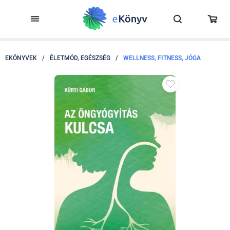
EKÖNYVEK
/
ÉLETMÓD, EGÉSZSÉG
/
WELLNESS, FITNESS, JÓGA