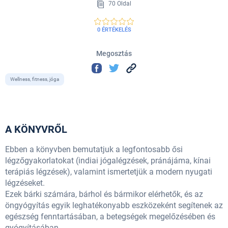
70 Oldal
0 ÉRTÉKELÉS
Megosztás
Wellness, fitness, jóga
A KÖNYVRŐL
Ebben a könyvben bemutatjuk a legfontosabb ősi
légzőgyakorlatokat (indiai jógalégzések, pránájáma, kínai
terápiás légzések), valamint ismertetjük a modern nyugati
légzéseket.
Ezek bárki számára, bárhol és bármikor elérhetők, és az
öngyógyítás egyik leghatékonyabb eszközeként segítenek az
egészség fenntartásában, a betegségek megelőzésében és
gyógyításában.