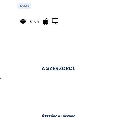
Ezotéria
A SZERZŐRŐL
n
ÉRTÉKELÉSEK