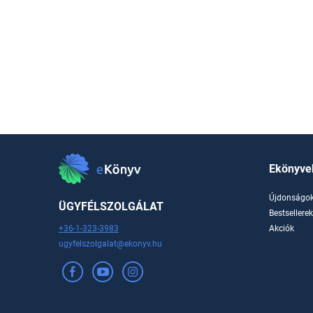
Ekönyve
Újdonságo
ÜGYFÉLSZOLGÁLAT
Bestsellere
+36-1-323-3983
Akciók
ugyfelszolgalat@ekonyv.hu