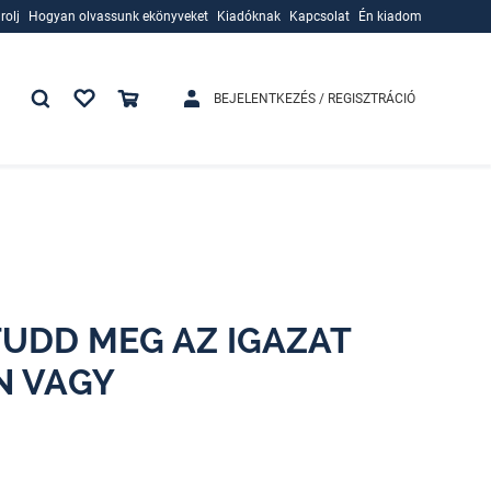
rolj
Hogyan olvassunk ekönyveket
Kiadóknak
Kapcsolat
Én kiadom
rolj
Hogyan olvassunk ekönyveket
Kiadóknak
BEJELENTKEZÉS / REGISZTRÁCIÓ
UDD MEG AZ IGAZAT
N VAGY