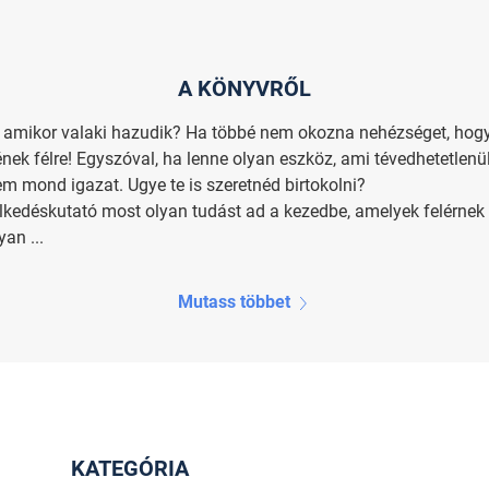
A KÖNYVRŐL
ni, amikor valaki hazudik? Ha többé nem okozna nehézséget, ho
ek félre! Egyszóval, ha lenne olyan eszköz, ami tévedhetetlenül
em mond igazat. Ugye te is szeretnéd birtokolni?
elkedéskutató most olyan tudást ad a kezedbe, amelyek felérnek
an ...
Mutass többet
KATEGÓRIA