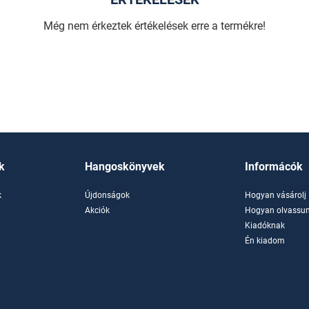
Még nem érkeztek értékelések erre a termékre!
k
Hangoskönyvek
Informácók
k
Újdonságok
Hogyan vásárolj
k
Akciók
Hogyan olvassun
Kiadóknak
Én kiadom