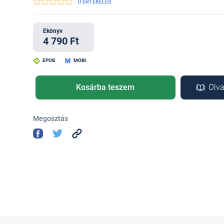
0 ÉRTÉKELÉS
Ekönyv
4 790 Ft
EPUB
MOBI
Kosárba teszem
Olva
Megosztás