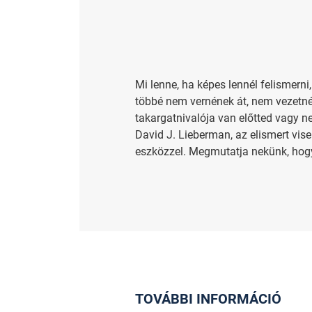
Mi lenne, ha képes lennél felismer
többé nem vernének át, nem vezetnén
takargatnivalója van előtted vagy n
David J. Lieberman, az elismert vis
eszközzel. Megmutatja nekünk, hogy
TOVÁBBI INFORMÁCIÓ