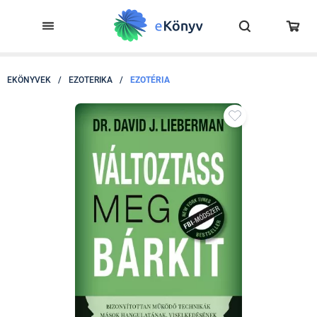
EKÖNYVEK
/
EZOTERIKA
/
EZOTÉRIA