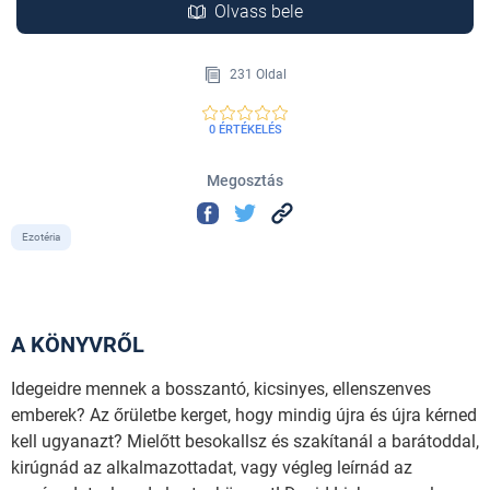
Olvass bele
231 Oldal
0 ÉRTÉKELÉS
Megosztás
Ezotéria
A KÖNYVRŐL
Idegeidre mennek a bosszantó, kicsinyes, ellenszenves
emberek? Az őrületbe kerget, hogy mindig újra és újra kérned
kell ugyanazt? Mielőtt besokallsz és szakítanál a barátoddal,
kirúgnád az alkalmazottadat, vagy végleg leírnád az