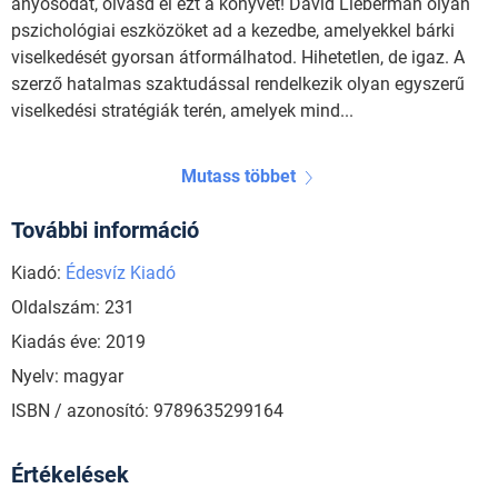
anyósodat, olvasd el ezt a könyvet! David Lieberman olyan
pszichológiai eszközöket ad a kezedbe, amelyekkel bárki
viselkedését gyorsan átformálhatod. Hihetetlen, de igaz. A
szerző hatalmas szaktudással rendelkezik olyan egyszerű
viselkedési stratégiák terén, amelyek mind...
Mutass többet
További információ
Kiadó:
Édesvíz Kiadó
Oldalszám: 231
Kiadás éve: 2019
Nyelv: magyar
ISBN / azonosító: 9789635299164
Értékelések