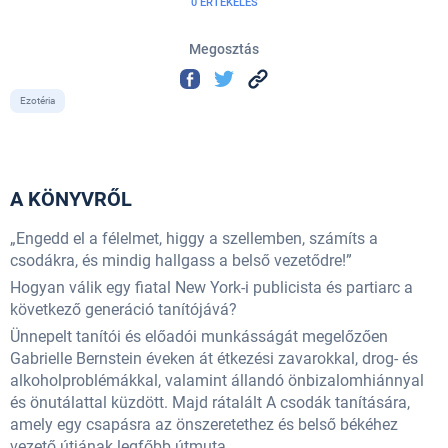
0 ÉRTÉKELÉS
Megosztás
Ezotéria
A KÖNYVRŐL
„Engedd el a félelmet, higgy a szellemben, számíts a
csodákra, és mindig hallgass a belső vezetődre!”
Hogyan válik egy fiatal New York-i publicista és partiarc a
következő generáció tanítójává?
Ünnepelt tanítói és előadói munkásságát megelőzően
Gabrielle Bernstein éveken át étkezési zavarokkal, drog- és
alkoholproblémákkal, valamint állandó önbizalomhiánnyal
és önutálattal küzdött. Majd rátalált A csodák tanítására,
amely egy csapásra az önszeretethez és belső békéhez
vezető útjának legfőbb útmuta...