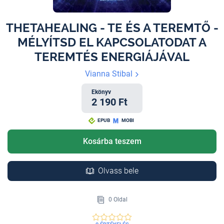
THETAHEALING - TE ÉS A TEREMTŐ -
MÉLYÍTSD EL KAPCSOLATODAT A
TEREMTÉS ENERGIÁJÁVAL
Vianna Stibal
Ekönyv
2 190 Ft
EPUB
MOBI
Kosárba teszem
Olvass bele
0 Oldal