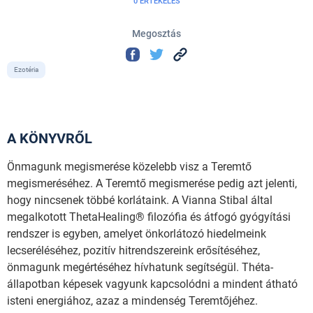
0 ÉRTÉKELÉS
Megosztás
Ezotéria
A KÖNYVRŐL
Önmagunk megismerése közelebb visz a Teremtő
megismeréséhez. A Teremtő megismerése pedig azt jelenti,
hogy nincsenek többé korlátaink. A Vianna Stibal által
megalkotott ThetaHealing® filozófia és átfogó gyógyítási
rendszer is egyben, amelyet önkorlátozó hiedelmeink
lecseréléséhez, pozitív hitrendszereink erősítéséhez,
önmagunk megértéséhez hívhatunk segítségül. Théta-
állapotban képesek vagyunk kapcsolódni a mindent átható
isteni energiához, azaz a mindenség Teremtőjéhez.