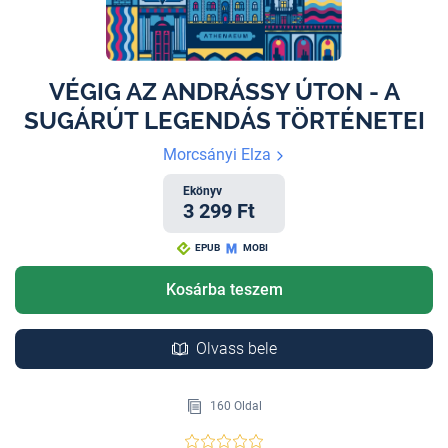
VÉGIG AZ ANDRÁSSY ÚTON - A
SUGÁRÚT LEGENDÁS TÖRTÉNETEI
Morcsányi Elza
Ekönyv
3 299 Ft
EPUB
MOBI
Kosárba teszem
Olvass bele
160 Oldal