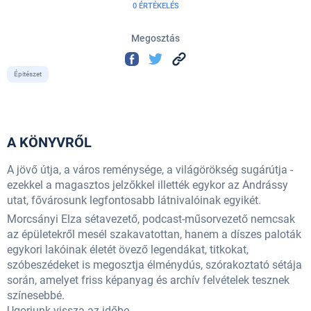
0 ÉRTÉKELÉS
Megosztás
Épitészet
A KÖNYVRŐL
A jövő útja, a város reménysége, a világörökség sugárútja -
ezekkel a magasztos jelzőkkel illették egykor az Andrássy
utat, fővárosunk legfontosabb látnivalóinak egyikét.
Morcsányi Elza sétavezető, podcast-műsorvezető nemcsak
az épületekről mesél szakavatottan, hanem a díszes paloták
egykori lakóinak életét övező legendákat, titkokat,
szóbeszédeket is megosztja élménydús, szórakoztató sétája
során, amelyet friss képanyag és archív felvételek tesznek
színesebbé.
Ugorjunk vissza az időbe...