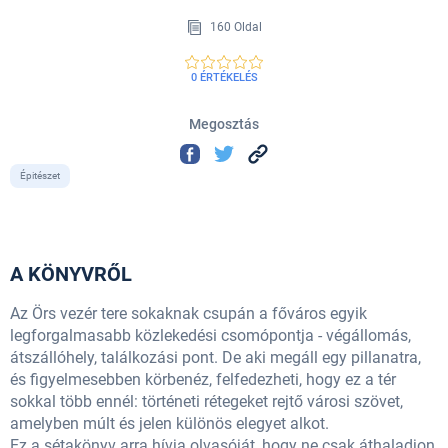
160 Oldal
0 ÉRTÉKELÉS
Megosztás
Épitészet
A KÖNYVRŐL
Az Örs vezér tere sokaknak csupán a főváros egyik
legforgalmasabb közlekedési csomópontja - végállomás,
átszállóhely, találkozási pont. De aki megáll egy pillanatra,
és figyelmesebben körbenéz, felfedezheti, hogy ez a tér
sokkal több ennél: történeti rétegeket rejtő városi szövet,
amelyben múlt és jelen különös elegyet alkot.
Ez a sétakönyv arra hívja olvasóját, hogy ne csak áthaladjon