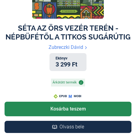
SÉTA AZ ÖRS VEZÉR TERÉN -
NÉPBÜFÉTŐL A TITKOS SUGÁRÚTIG
Zubreczki Dávid
Ekönyv
3 299 Ft
Árkötött termék
EPUB
MOBI
Kosárba teszem
Olvass bele