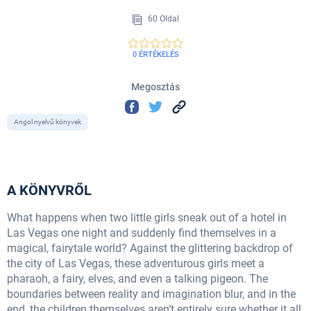
60 Oldal
0 ÉRTÉKELÉS
Megosztás
Angol nyelvű könyvek
A KÖNYVRŐL
What happens when two little girls sneak out of a hotel in
Las Vegas one night and suddenly find themselves in a
magical, fairytale world? Against the glittering backdrop of
the city of Las Vegas, these adventurous girls meet a
pharaoh, a fairy, elves, and even a talking pigeon. The
boundaries between reality and imagination blur, and in the
end, the children themselves aren’t entirely sure whether it all