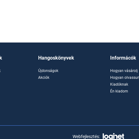
k
Hangoskönyvek
Informácók
k
Újdonságok
Hogyan vásárolj
k
Akciók
Hogyan olvassun
Kiadóknak
Én kiadom
Webfejlesztés: