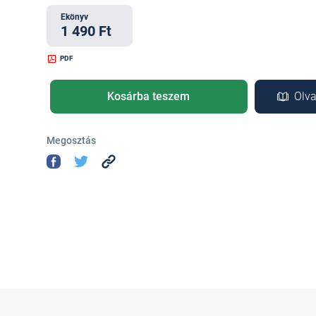
Ekönyv
1 490 Ft
PDF
Kosárba teszem
Olva
Megosztás