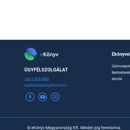
Ekönyve
Újdonságo
ÜGYFÉLSZOLGÁLAT
Bestsellere
+36-1-323-3983
Akciók
ugyfelszolgalat@ekonyv.hu
© eKönyv Magyarország Kft. Minden jog fenntartva.