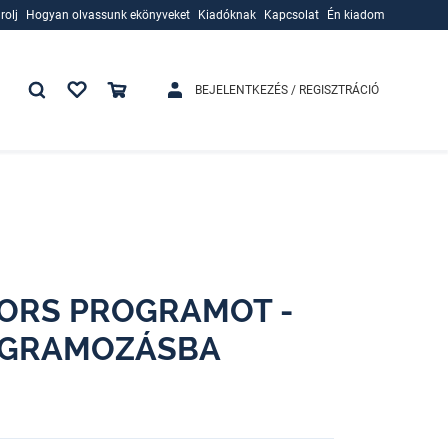
rolj
Hogyan olvassunk ekönyveket
Kiadóknak
Kapcsolat
Én kiadom
rolj
Hogyan olvassunk ekönyveket
Kiadóknak
BEJELENTKEZÉS / REGISZTRÁCIÓ
YORS PROGRAMOT -
OGRAMOZÁSBA