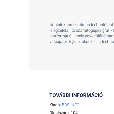
Napjainkban izgalmas technológiai á
lélegzetelállító számítógépes graf
platformja áll, mely egyedülálló har
videojáték-fejlesztőknek és a techn
TOVÁBBI INFORMÁCIÓ
Kiadó:
BBS-INFO
Oldalszám: 104