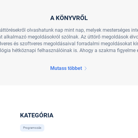
A KÖNYVRŐL
ttörésekről olvashatunk nap mint nap, melyek mesterséges intel
ikát alkalmazó megoldásokról szólnak. Az úttörő megoldások é
dveres és szoftveres megoldásaival forradalmi megoldásokat kíná
ológia hétköznapi felhasználóinak is. Ahogy a szakma figyelme e
Mutass többet
KATEGÓRIA
Programozás