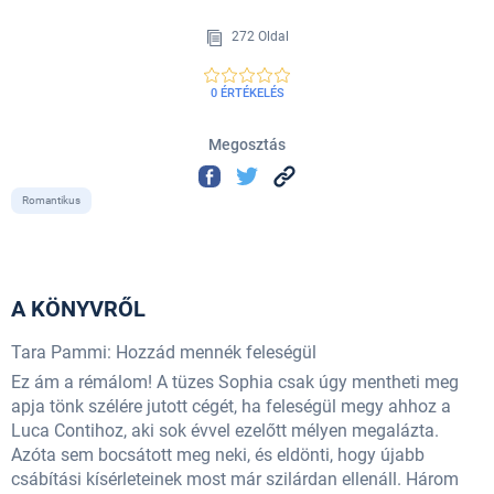
272 Oldal
0 ÉRTÉKELÉS
Megosztás
Romantikus
A KÖNYVRŐL
Tara Pammi: Hozzád mennék feleségül
Ez ám a rémálom! A tüzes Sophia csak úgy mentheti meg
apja tönk szélére jutott cégét, ha feleségül megy ahhoz a
Luca Contihoz, aki sok évvel ezelőtt mélyen megalázta.
Azóta sem bocsátott meg neki, és eldönti, hogy újabb
csábítási kísérleteinek most már szilárdan ellenáll. Három