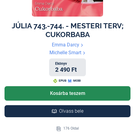
JÚLIA 743.-744. - MESTERI TERV;
CUKORBABA
Emma Darcy
Michelle Smart
Ekönyv
2 490 Ft
EPUB
MOBI
Kosárba teszem
Olvass bele
176 Oldal