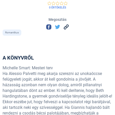
0 ÉRTÉKELÉS
Megosztás
Romantikus
A KÖNYVRŐL
Michelle Smart: Mesteri terv
Ha Alessio Palvetti meg akarja szerezni az unokaöccse
felügyeleti jogát, akkor át kell gondolnia a jövőjét. A
házasság azonban nem olyan dolog, amiről pillanatnyi
hangulatában dönt az ember. Ki kell derítenie, hogy Beth
Hardingstone, a gyermek gondviselője tényleg ideális jelölt-e!
Ekkor eszébe jut, hogy felveszi a kapcsolatot régi barátjával,
aki tartozik neki egy szívességgel. Ha Giannis hajlandó bált
rendezni a csodás bécsi palotájában, megbízhatják a