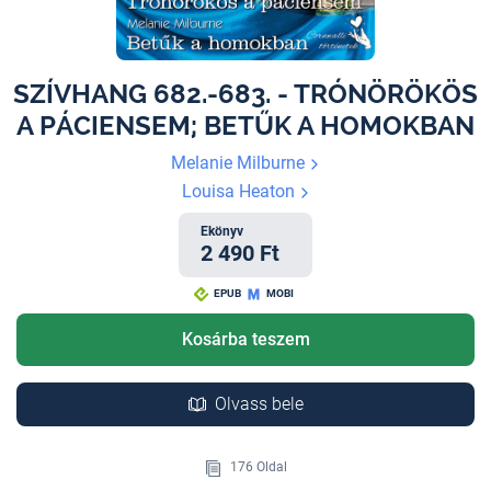
SZÍVHANG 682.-683. - TRÓNÖRÖKÖS
A PÁCIENSEM; BETŰK A HOMOKBAN
Melanie Milburne
Louisa Heaton
Ekönyv
2 490 Ft
EPUB
MOBI
Kosárba teszem
Olvass bele
176 Oldal