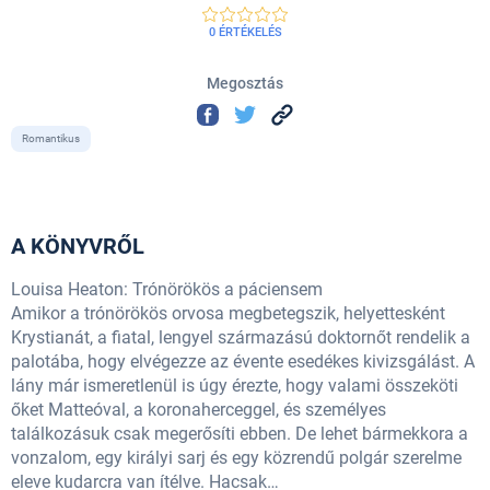
0 ÉRTÉKELÉS
Megosztás
Romantikus
A KÖNYVRŐL
Louisa Heaton: Trónörökös a páciensem
Amikor a trónörökös orvosa megbetegszik, helyettesként
Krystianát, a fiatal, lengyel származású doktornőt rendelik a
palotába, hogy elvégezze az évente esedékes kivizsgálást. A
lány már ismeretlenül is úgy érezte, hogy valami összeköti
őket Matteóval, a koronaherceggel, és személyes
találkozásuk csak megerősíti ebben. De lehet bármekkora a
vonzalom, egy királyi sarj és egy közrendű polgár szerelme
eleve kudarcra van ítélve. Hacsak…