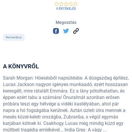
0 ÉRTÉKELÉS
Megosztás
Romantikus
A KÖNYVRŐL
Sarah Morgan: Hóesésből napsütésbe. A dúsgazdag építész,
Lucas Jackson nagyon igényes munkaadó, ezért hosszasan
keresgélt, mire rátalált Emmára. Ez a lány pótolhatatlan, és
éppen ezért tabu a számára! Önuralmát azonban erősen
próbára teszi egy hétvége a vidéki kastélyában, ahol pár
napra a hó fogságába kerülnek. Aztán üzleti útra mennek a
mesés közel-keleti országba, Zubranba, s végül egymás
karjában kötnek ki. Csakhogy Lucas még mindig küzd egy
múltbeli tragédia emlékével... India Grey: A vágy ...