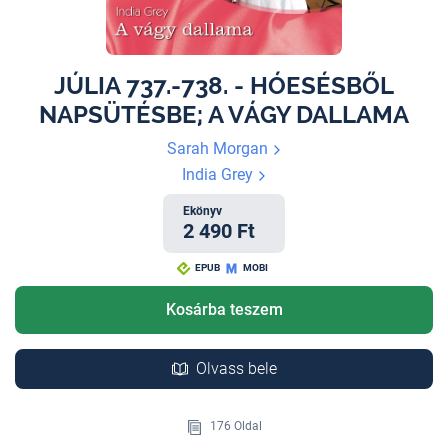
JÚLIA 737.-738. - HÓESÉSBŐL
NAPSÜTÉSBE; A VÁGY DALLAMA
Sarah Morgan
India Grey
Ekönyv
2 490 Ft
EPUB
MOBI
Kosárba teszem
Olvass bele
176 Oldal