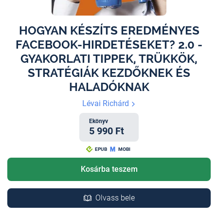
HOGYAN KÉSZÍTS EREDMÉNYES
FACEBOOK-HIRDETÉSEKET? 2.0 -
GYAKORLATI TIPPEK, TRÜKKÖK,
STRATÉGIÁK KEZDŐKNEK ÉS
HALADÓKNAK
Lévai Richárd
Ekönyv
5 990 Ft
EPUB
MOBI
Kosárba teszem
Olvass bele