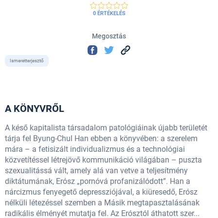
0 ÉRTÉKELÉS
Megosztás
Ismeretterjesztő
A KÖNYVRŐL
A késő kapitalista társadalom patológiáinak újabb területét
tárja fel Byung-Chul Han ebben a könyvében: a szerelem
mára – a fetisizált individualizmus és a technológiai
közvetítéssel létrejövő kommunikáció világában – puszta
szexualitássá vált, amely alá van vetve a teljesítmény
diktátumának, Erósz „pornóvá profanizálódott”. Han a
nárcizmus fenyegető depressziójával, a kiüresedő, Erósz
nélküli létezéssel szemben a Másik megtapasztalásának
radikális élményét mutatja fel. Az Erósztól áthatott szer...