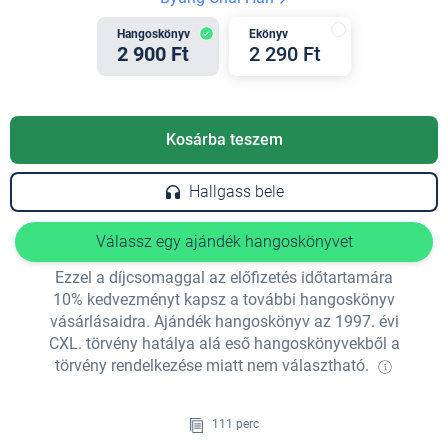
Hangoskönyv
Ekönyv
2 900 Ft
2 290 Ft
Kosárba teszem
Hallgass bele
Válassz egy ajándék hangoskönyvet
Ezzel a díjcsomaggal az előfizetés időtartamára
10% kedvezményt kapsz a további hangoskönyv
vásárlásaidra. Ajándék hangoskönyv az 1997. évi
CXL. törvény hatálya alá eső hangoskönyvekből a
törvény rendelkezése miatt nem választható.
111 perc