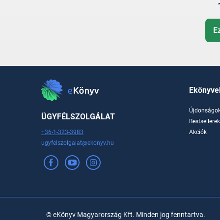
E
Ekönyve
Újdonságo
ÜGYFÉLSZOLGÁLAT
Bestsellere
+36-1-323-3983
Akciók
ugyfelszolgalat@ekonyv.hu
© eKönyv Magyarország Kft. Minden jog fenntartva.