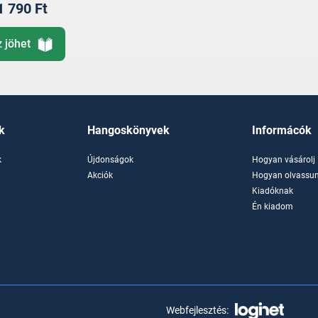
1 790 Ft
z jöhet
k
Hangoskönyvek
Informácók
k
Újdonságok
Hogyan vásárolj
k
Akciók
Hogyan olvassun
Kiadóknak
Én kiadom
Webfejlesztés: