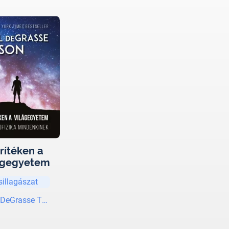
rítéken a
ágegyetem
sillagászat
 DeGrasse Tyson