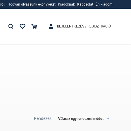
rolj
Hogyan olvassunk ekönyveket
Kiadóknak
Kapcsolat
Én kiadom
rolj
Hogyan olvassunk ekönyveket
Kiadóknak
BEJELENTKEZÉS / REGISZTRÁCIÓ
Rendezés:
Válassz egy rendezési módot