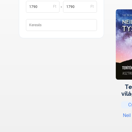
-
Ft
Ft
Te
vil
C
Neil