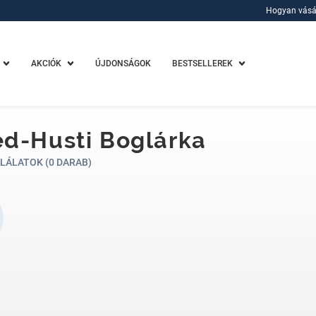
Hogyan vásá
Hogyan vásá
AKCIÓK
ÚJDONSÁGOK
BESTSELLEREK
d-Husti Boglárka
LÁLATOK (0 DARAB)