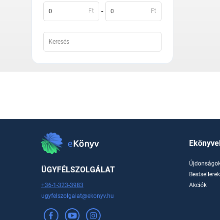
-
Ft
Ft
Ekönyve
Újdonságo
ÜGYFÉLSZOLGÁLAT
Bestsellere
+36-1-323-3983
Akciók
ugyfelszolgalat@ekonyv.hu