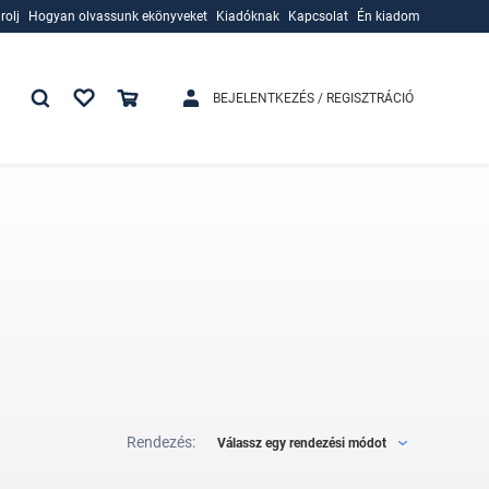
rolj
Hogyan olvassunk ekönyveket
Kiadóknak
Kapcsolat
Én kiadom
rolj
Hogyan olvassunk ekönyveket
Kiadóknak
BEJELENTKEZÉS / REGISZTRÁCIÓ
Rendezés:
Válassz egy rendezési módot