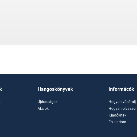
k
Hangoskönyvek
Informácók
k
Újdonságok
Hogyan vásárolj
k
Akciók
Hogyan olvassun
Kiadóknak
Én kiadom