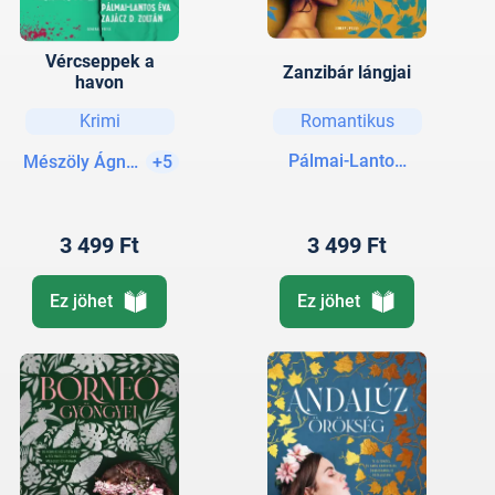
Vércseppek a
Zanzibár lángjai
havon
Krimi
Romantikus
Pálmai-Lantos Éva
Mészöly Ágnes
+5
3 499 Ft
3 499 Ft
Ez jöhet
Ez jöhet