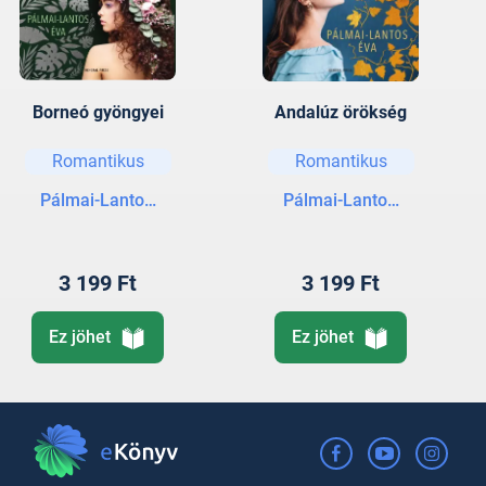
Borneó gyöngyei
Andalúz örökség
Romantikus
Romantikus
Pálmai-Lantos Éva
Pálmai-Lantos Éva
3 199 Ft
3 199 Ft
Ez jöhet
Ez jöhet