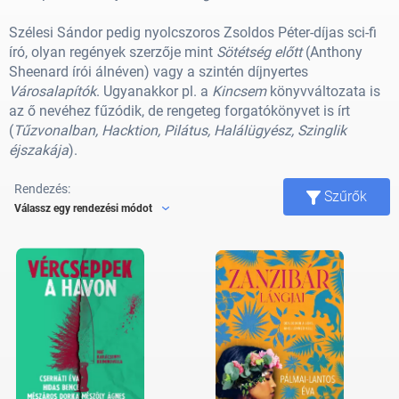
Szélesi Sándor pedig nyolcszoros Zsoldos Péter-díjas sci-fi
író, olyan regények szerzője mint
Sötétség előtt
(Anthony
Sheenard írói álnéven) vagy a szintén díjnyertes
Városalapítók
. Ugyanakkor pl. a
Kincsem
könyvváltozata is
az ő nevéhez fűzódik, de rengeteg forgatókönyvet is írt
(
Tűzvonalban, Hacktion, Pilátus, Halálügyész, Szinglik
éjszakája
).
Rendezés:
Szűrők
Válassz egy rendezési módot