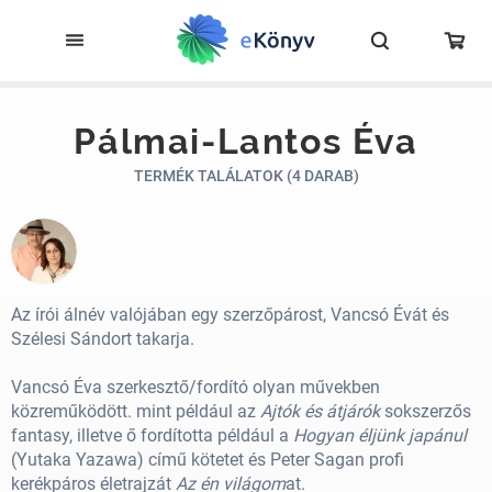
Pálmai-Lantos Éva
TERMÉK TALÁLATOK (4 DARAB)
Az írói álnév valójában egy szerzőpárost, Vancsó Évát és
Szélesi Sándort takarja.
Vancsó Éva szerkesztő/fordító olyan művekben
közreműködött. mint például az
Ajtók és átjárók
sokszerzős
fantasy, illetve ő fordította például a
Hogyan éljünk japánul
(Yutaka Yazawa) című kötetet és Peter Sagan profi
kerékpáros életrajzát
Az én világom
at.