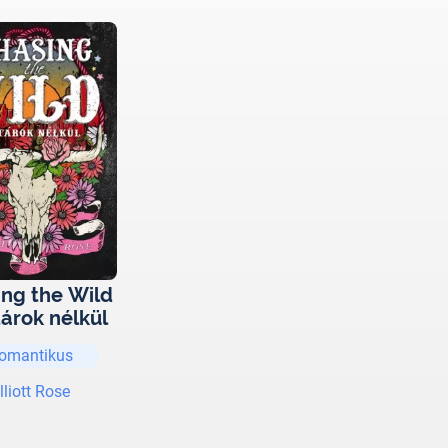
ing the Wild
tárok nélkül
omantikus
lliott Rose