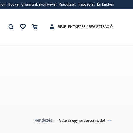
rolj
Hogyan olvassunk ekönyveket
Kiadóknak
Kapcsolat
Én kiadom
rolj
Hogyan olvassunk ekönyveket
Kiadóknak
BEJELENTKEZÉS / REGISZTRÁCIÓ
Rendezés:
Válassz egy rendezési módot