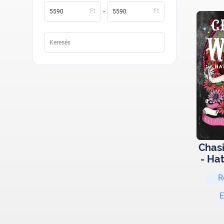
-
Ft
Ft
Chas
- Ha
R
E