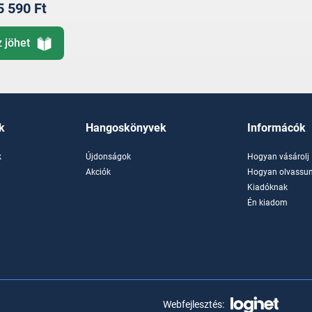
5 590 Ft
z jöhet
k
Hangoskönyvek
Informácók
k
Újdonságok
Hogyan vásárolj
k
Akciók
Hogyan olvassun
Kiadóknak
Én kiadom
Webfejlesztés: