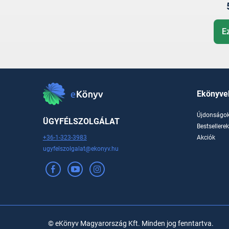
E
Ekönyve
Újdonságo
ÜGYFÉLSZOLGÁLAT
Bestsellere
+36-1-323-3983
Akciók
ugyfelszolgalat@ekonyv.hu
© eKönyv Magyarország Kft. Minden jog fenntartva.