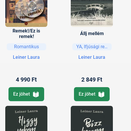
Remek!/Ez is
Állj mellém
remek!
Romantikus
YA, Ifjúsági regények és e
Leiner Laura
Leiner Laura
4 990 Ft
2 849 Ft
Ez jöhet
Ez jöhet