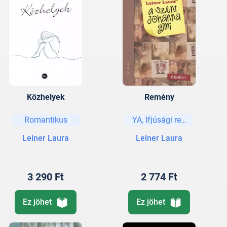
Közhelyek
Remény
Romantikus
YA, Ifjúsági regények és e
Leiner Laura
Leiner Laura
3 290 Ft
2 774 Ft
Ez jöhet
Ez jöhet