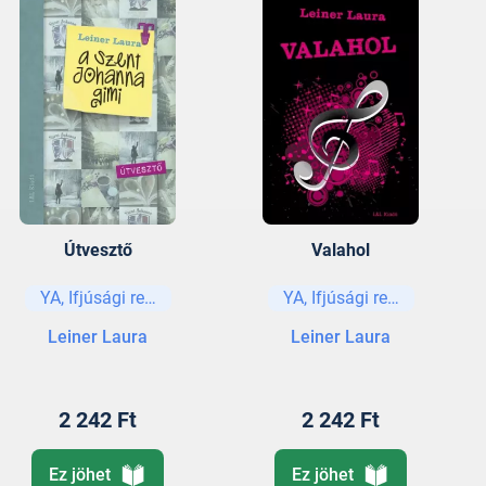
Útvesztő
Valahol
YA, Ifjúsági regények és elbeszélések
YA, Ifjúsági regények és e
Leiner Laura
Leiner Laura
2 242 Ft
2 242 Ft
Ez jöhet
Ez jöhet