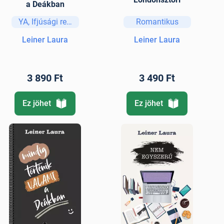
a Deákban
YA, Ifjúsági regények és elbeszélések
Romantikus
Leiner Laura
Leiner Laura
3 890 Ft
3 490 Ft
Ez jöhet
Ez jöhet