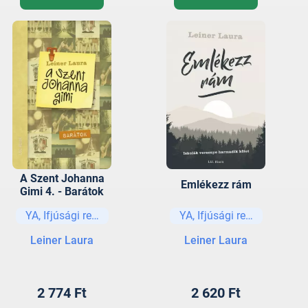
A Szent Johanna
Emlékezz rám
Gimi 4. - Barátok
YA, Ifjúsági regények és elbeszélések
YA, Ifjúsági regények és e
Leiner Laura
Leiner Laura
2 774 Ft
2 620 Ft