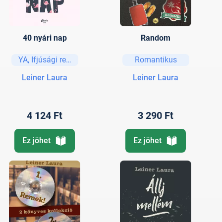
40 nyári nap
Random
YA, Ifjúsági regények és elbeszélések
Romantikus
Leiner Laura
Leiner Laura
4 124 Ft
3 290 Ft
Ez jöhet
Ez jöhet