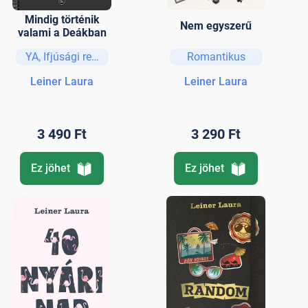
Mindig történik
Nem egyszerű
valami a Deákban
YA, Ifjúsági regények és elbeszélések
Romantikus
Leiner Laura
Leiner Laura
3 490 Ft
3 290 Ft
Ez jöhet
Ez jöhet