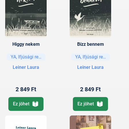
Higgy nekem
Bízz bennem
YA, Ifjúsági regények és elbeszélések
YA, Ifjúsági regények és e
Leiner Laura
Leiner Laura
2 849 Ft
2 849 Ft
Ez jöhet
Ez jöhet