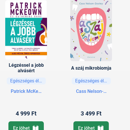
Légzéssel a jobb
A száj mikrobiomja
alvásért
Egészséges életmód
Egészséges életmód
Patrick McKeown
Cass Nelson-Dooley
4 999 Ft
3 499 Ft
Ez jöhet
Ez jöhet