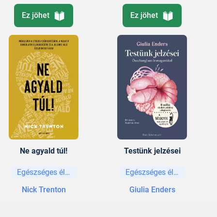
Ez jöhet
Ez jöhet
Ne agyald túl!
Testünk jelzései
Egészséges életmód
Egészséges életmód
Nick Trenton
Giulia Enders