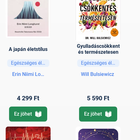
Gyulladáscsökkent
A japán életstílus
és természetesen
Egészséges életmód
Egészséges életmód
Erin Niimi Longhurst
Will Bulsiewicz
4 299 Ft
5 590 Ft
Ez jöhet
Ez jöhet