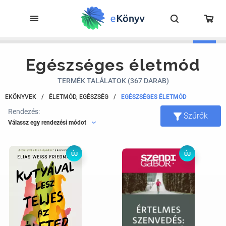
Egészséges életmód
TERMÉK TALÁLATOK (367 DARAB)
EKÖNYVEK
/
ÉLETMÓD, EGÉSZSÉG
/
EGÉSZSÉGES ÉLETMÓD
Rendezés:
Szűrők
Válassz egy rendezési módot
ÚJ
ÚJ