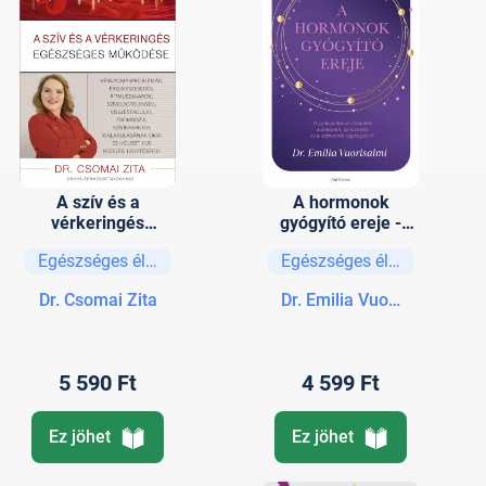
A szív és a
A hormonok
vérkeringés
gyógyító ereje -
egészséges
Tegyük jobbá az
Egészséges életmód
Egészséges életmód
működése
életünket a
dopamin, az
Dr. Csomai Zita
Dr. Emilia Vuorisalmi
oxitocin és a
szerotonin
segítségével!
5 590 Ft
4 599 Ft
Ez jöhet
Ez jöhet