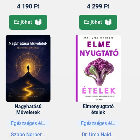
4 190 Ft
4 299 Ft
Ez jöhet
Ez jöhet
Nagyhatású
Elmenyugtató
Műveletek
ételek
Egészséges életmód
Egészséges életmód
Szabó Norbert-Zsolt
Dr. Uma Naidoo