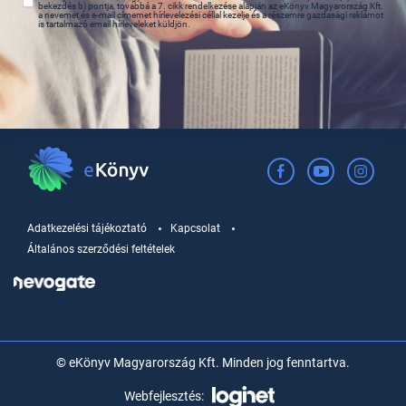
bekezdés b) pontja, továbbá a 7. cikk rendelkezése alapján az eKönyv Magyarország Kft.
a nevemet és e-mail címemet hírlevelezési céllal kezelje és a részemre gazdasági reklámot
is tartalmazó email hírleveleket küldjön.
Adatkezelési tájékoztató
Kapcsolat
Általános szerződési feltételek
© eKönyv Magyarország Kft. Minden jog fenntartva.
Webfejlesztés: