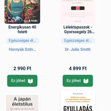
Energikusan 40
Lélektapaszok -
felett
Gyorssegély 26
nehéz élethelyzet
Egészséges életmód
Egészséges életmód
kezeléséhez
Hornyák Szilvia
Dr. Julie Smith
2 990 Ft
4 899 Ft
Ez jöhet
Ez jöhet