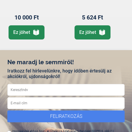
10 000 Ft
5 624 Ft
Ez jöhet
Ez jöhet
Ne maradj le semmiről!
Iratkozz fel hírlevelünkre, hogy időben értesülj az
akciókról, ujdonságokról!
FELIRATKOZÁS
Hozzájárulok ahhoz, hogy az Általános Adatvédelmi Rendelet (GDPR) 6. cikk (1)