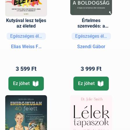
Kutyával lesz teljes
Értelmes
az életed
szenvedés: a
boldogság - új
Egészséges életmód
Egészséges életmód
kiadás
Elias Weiss Friedman
Szendi Gábor
3 599 Ft
3 999 Ft
Ez jöhet
Ez jöhet