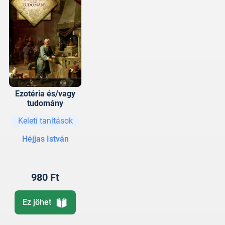
Ezotéria és/vagy
tudomány
Keleti tanítások
Héjjas István
980 Ft
Ez jöhet