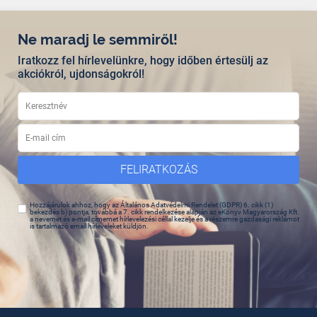
Ne maradj le semmiről!
Iratkozz fel hírlevelünkre, hogy időben értesülj az
akciókról, ujdonságokról!
FELIRATKOZÁS
Hozzájárulok ahhoz, hogy az Általános Adatvédelmi Rendelet (GDPR) 6. cikk (1)
bekezdés b) pontja, továbbá a 7. cikk rendelkezése alapján az eKönyv Magyarország Kft.
a nevemet és e-mail címemet hírlevelezési céllal kezelje és a részemre gazdasági reklámot
is tartalmazó email hírleveleket küldjön.