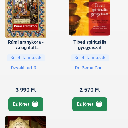
Rúmi aranykora -
Tibeti spirituális
válogatott
gyógyászat
költemények
Keleti tanítások
Keleti tanítások
Dzsalál ad-Dín Rúmi
Dr. Pema Dordzse
3 990 Ft
2 570 Ft
Ez jöhet
Ez jöhet