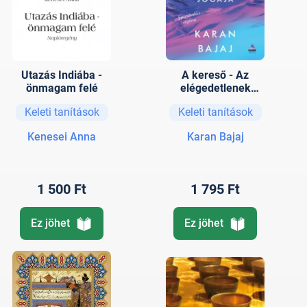
Utazás Indiába -
A kereső - Az
önmagam felé
elégedetlenek
jógája
Keleti tanítások
Keleti tanítások
Kenesei Anna
Karan Bajaj
1 500 Ft
1 795 Ft
Ez jöhet
Ez jöhet