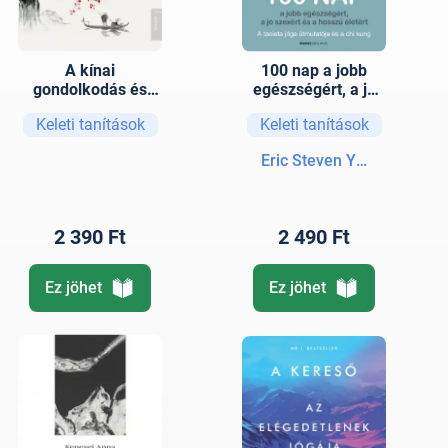
A kínai
100 nap a jobb
gondolkodás és
egészségért, a jó
kultúra
szexért és a hosszú
Keleti tanítások
Keleti tanítások
alapfogalmai 2.
életért
rész
Eric Steven Yudelove
2 390 Ft
2 490 Ft
Ez jöhet
Ez jöhet