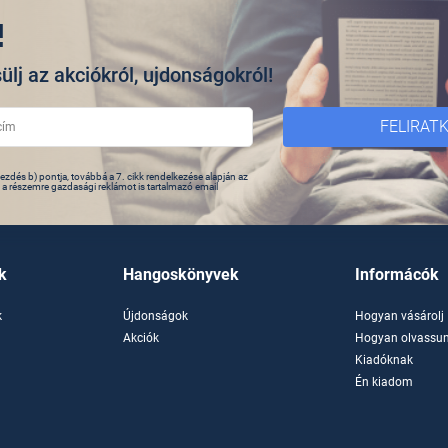
!
ülj az akciókról, ujdonságokról!
FELIRAT
zdés b) pontja, továbbá a 7. cikk rendelkezése alapján az
s a részemre gazdasági reklámot is tartalmazó email
k
Hangoskönyvek
Informácók
k
Újdonságok
Hogyan vásárolj
k
Akciók
Hogyan olvassun
Kiadóknak
Én kiadom