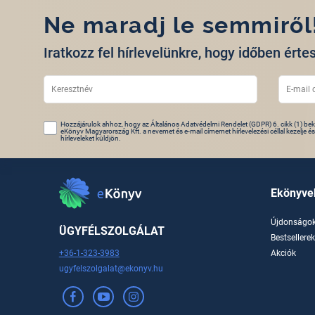
Ne maradj le semmiről
Iratkozz fel hírlevelünkre, hogy időben értes
Hozzájárulok ahhoz, hogy az Általános Adatvédelmi Rendelet (GDPR) 6. cikk (1) beke
eKönyv Magyarország Kft. a nevemet és e-mail címemet hírlevelezési céllal kezelje é
hírleveleket küldjön.
Ekönyve
Újdonságo
ÜGYFÉLSZOLGÁLAT
Bestsellere
+36-1-323-3983
Akciók
ugyfelszolgalat@ekonyv.hu