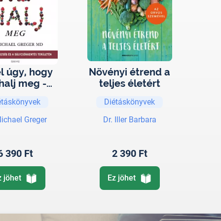
l úgy, hogy
Növényi étrend a
halj meg -
teljes életért
ttörés az
étáskönyvek
Diétáskönyvek
szség és a
csökkentés
Michael Greger
Dr. Iller Barbara
erületén
6 390 Ft
2 390 Ft
z jöhet
Ez jöhet