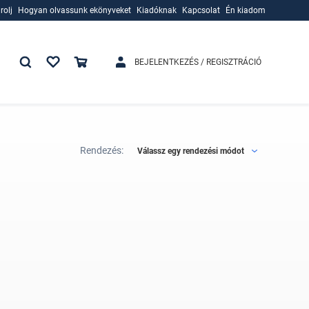
rolj
Hogyan olvassunk ekönyveket
Kiadóknak
Kapcsolat
Én kiadom
rolj
Hogyan olvassunk ekönyveket
Kiadóknak
BEJELENTKEZÉS / REGISZTRÁCIÓ
Rendezés:
Válassz egy rendezési módot