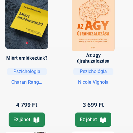
Az agy
Miért emlékezünk?
újrahuzalozása
Pszichológia
Pszichológia
Charan Ranganath
Nicole Vignola
4 799 Ft
3 699 Ft
Ez jöhet
Ez jöhet