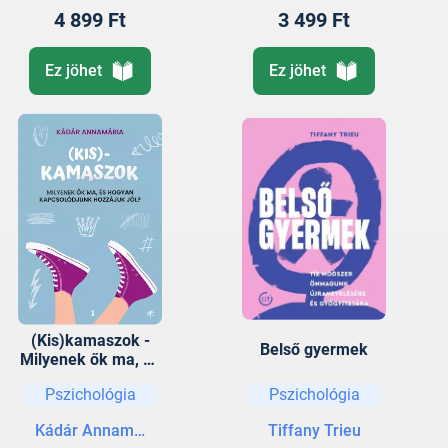
4 899 Ft
3 499 Ft
Ez jöhet
Ez jöhet
(Kis)kamaszok -
Belső gyermek
Milyenek ők ma, és
hogyan
Pszichológia
Pszichológia
kapcsolódjunk
hozzájuk jól?
Kádár Annamária
Tiffany Trieu