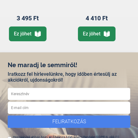
3 495 Ft
4 410 Ft
Ez jöhet
Ez jöhet
Ne maradj le semmiről!
Iratkozz fel hírlevelünkre, hogy időben értesülj az
akciókról, ujdonságokról!
FELIRATKOZÁS
Hozzájárulok ahhoz, hogy az Általános Adatvédelmi Rendelet (GDPR) 6. cikk (1)