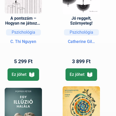
A pontszám –
Jó reggelt,
Hogyan ne játsszuk
Szörnyeteg!
tovább valaki
Pszichológia
Pszichológia
másnak a játékát
C. Thi Nguyen
Catherine Gildiner
5 299 Ft
3 899 Ft
Ez jöhet
Ez jöhet