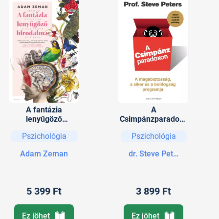
A fantázia
A
lenyűgöző
Csimpánzparadoxo
birodalma
n
Pszichológia
Pszichológia
Adam Zeman
dr. Steve Peters
5 399 Ft
3 899 Ft
Ez jöhet
Ez jöhet