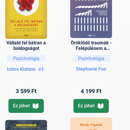
Vállald fel bátran a
Öröklődő traumák -
boldogságot
Felépülésem a
komplex PTSD-ből
Pszichológia
Pszichológia
Stephanie Foo
Ichiro Kishimi
+1
3 599 Ft
4 199 Ft
Ez jöhet
Ez jöhet