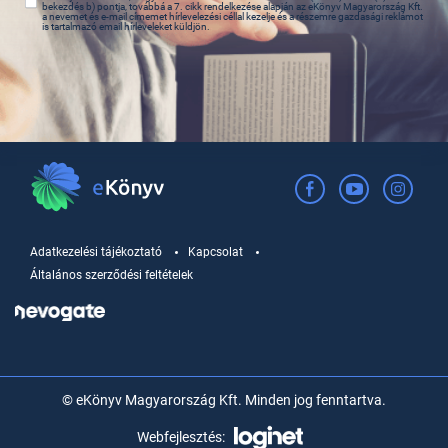
bekezdés b) pontja, továbbá a 7. cikk rendelkezése alapján az eKönyv Magyarország Kft.
a nevemet és e-mail címemet hírlevelezési céllal kezelje és a részemre gazdasági reklámot
is tartalmazó email hírleveleket küldjön.
Adatkezelési tájékoztató
Kapcsolat
Általános szerződési feltételek
© eKönyv Magyarország Kft. Minden jog fenntartva.
Webfejlesztés: