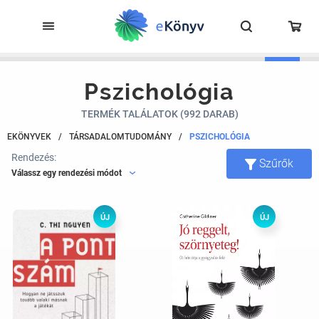
Pszichológia
TERMÉK TALÁLATOK (992 DARAB)
EKÖNYVEK
/
TÁRSADALOMTUDOMÁNY
/
PSZICHOLÓGIA
Rendezés:
Szűrők
Válassz egy rendezési módot
ÚJ
ÚJ