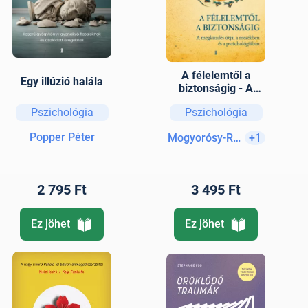
A félelemtől a
Egy illúzió halála
biztonságig - A
megküzdés útjai a
Pszichológia
Pszichológia
mesékben és a
pszichológiában
Popper Péter
Mogyorósy-Révész Zsuzsan
+1
2 795 Ft
3 495 Ft
Ez jöhet
Ez jöhet