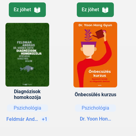
Ez jöhet
Ez jöhet
Diagnózisok
Önbecsülés kurzus
homokozója
Pszichológia
Pszichológia
Dr. Yoon Hong-Gyun
Feldmár András
+1