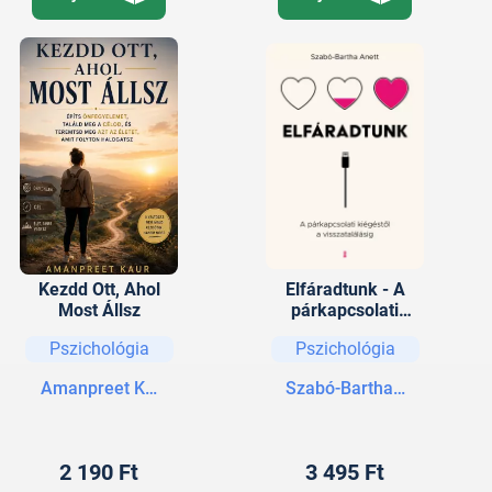
Kezdd Ott, Ahol
Elfáradtunk - A
Most Állsz
párkapcsolati
kiégéstől a
Pszichológia
Pszichológia
visszatalálásig
Amanpreet Kaur
Szabó-Bartha Anett
2 190 Ft
3 495 Ft