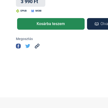
3 990 Ft
EPUB
MOBI
Kosárba teszem
Olva
Megosztás