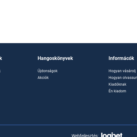
k
Hangoskönyvek
Informácók
k
Újdonságok
Hogyan vásárolj
k
Akciók
Hogyan olvassun
Kiadóknak
Én kiadom
Webfejlesztés: