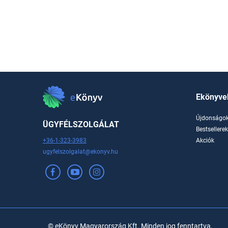
Ekönyve
Újdonságo
ÜGYFÉLSZOLGÁLAT
Bestsellere
+36-1-323-3983
Akciók
ugyfelszolgalat@ekonyv.hu
© eKönyv Magyarország Kft. Minden jog fenntartva.