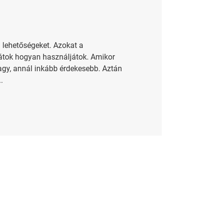
a lehetőségeket. Azokat a
djátok hogyan használjátok. Amikor
vagy, annál inkább érdekesebb. Aztán
.