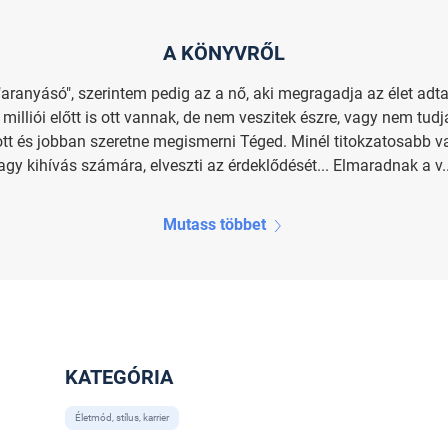
A KÖNYVRŐL
"aranyásó", szerintem pedig az a nő, aki megragadja az élet adt
illiói előtt is ott vannak, de nem veszitek észre, vagy nem tu
gatott és jobban szeretne megismerni Téged. Minél titokzatosabb 
gy kihívás számára, elveszti az érdeklődését... Elmaradnak a v..
Mutass többet
KATEGÓRIA
Életmód, stílus, karrier