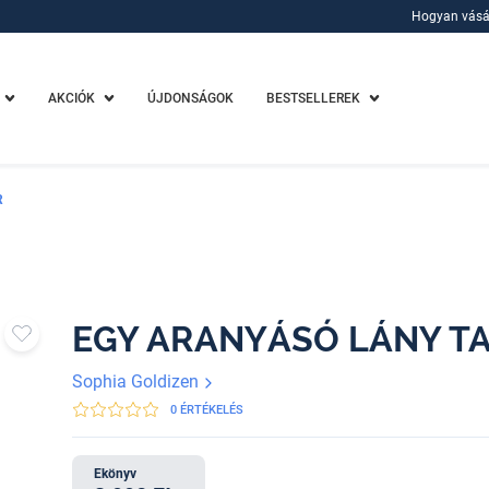
Hogyan vásá
Hogyan vásá
AKCIÓK
ÚJDONSÁGOK
BESTSELLEREK
R
EGY ARANYÁSÓ LÁNY T
Sophia Goldizen
0 ÉRTÉKELÉS
Ekönyv