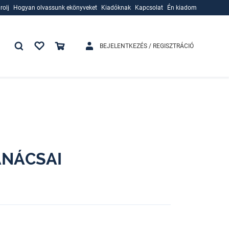
rolj
Hogyan olvassunk ekönyveket
Kiadóknak
Kapcsolat
Én kiadom
rolj
Hogyan olvassunk ekönyveket
Kiadóknak
BEJELENTKEZÉS / REGISZTRÁCIÓ
ANÁCSAI