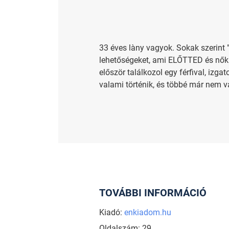
33 éves làny vagyok. Sokak szerint 
lehetőségeket, ami ELŐTTED és nők m
először találkozol egy férfival, iz
valami történik, és többé már nem va
TOVÁBBI INFORMÁCIÓ
Kiadó:
enkiadom.hu
Oldalszám: 29