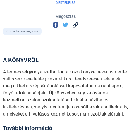
0 ÉRTÉKELÉS
Megosztás
Kozmetika, szépség, divat
A KÖNYVRŐL
A természetgyógyászattal foglalkozó könyvei révén ismertté
vált szerző eredetileg kozmetikus. Rendszeresen jelennek
meg cikkei a szépségápolással kapcsolatban a napilapok,
folyóiratok hasábjain. Új könyvében egy valóságos
kozmetikai szalon szolgáltatásait kínálja házilagos
kivitelezésben, vagyis megtanítja olvasóit azokra a tikokra is,
amelyeket a hivatásos kozmetikusok nem szoktak elárulni.
További információ