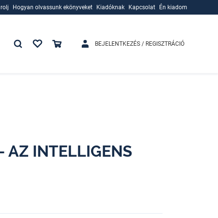
rolj
Hogyan olvassunk ekönyveket
Kiadóknak
Kapcsolat
Én kiadom
rolj
Hogyan olvassunk ekönyveket
Kiadóknak
BEJELENTKEZÉS / REGISZTRÁCIÓ
 AZ INTELLIGENS