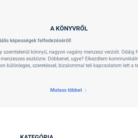
A KÖNYVRŐL
iális képességek felfedezéséről!
 szemtelenül könnyű, nagyon vagány menzesz verziót. Odáig fe
s menzeszes eszközre. Döbbenet, ugye? Elkezdtem kommunikáln
n különleges, szeretéssel, bizalommal teli kapcsolatom lett a 
Mutass többet
KATEGÓRIA