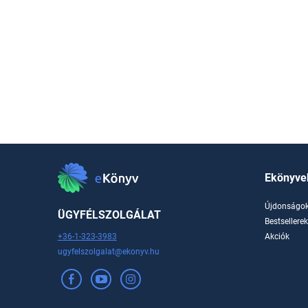
Ekönyve
Újdonságo
ÜGYFÉLSZOLGÁLAT
Bestsellere
+36-1-323-3983
Akciók
ugyfelszolgalat@ekonyv.hu