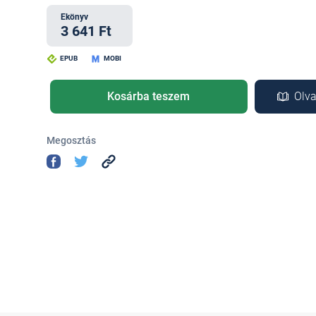
Ekönyv
3 641 Ft
EPUB
MOBI
Kosárba teszem
Olva
Megosztás