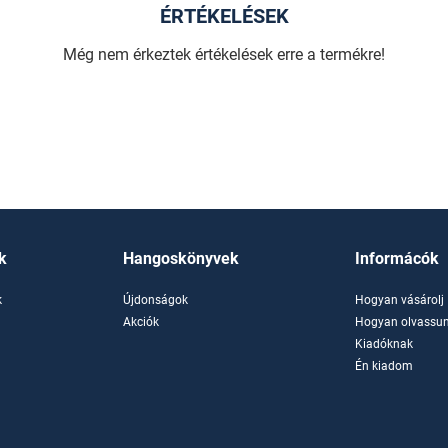
ÉRTÉKELÉSEK
Még nem érkeztek értékelések erre a termékre!
k
Hangoskönyvek
Informácók
k
Újdonságok
Hogyan vásárolj
k
Akciók
Hogyan olvassun
Kiadóknak
Én kiadom