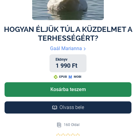
HOGYAN ÉLJÜK TÚL A KÜZDELMET A
TERHESSÉGÉRT?
Gaál Marianna
Ekönyv
1 990 Ft
EPUB
MOBI
Kosárba teszem
Olvass bele
160 Oldal