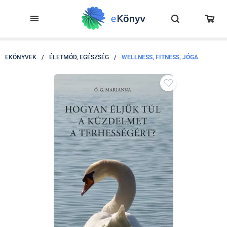
EKÖNYVEK
/
ÉLETMÓD, EGÉSZSÉG
/
WELLNESS, FITNESS, JÓGA