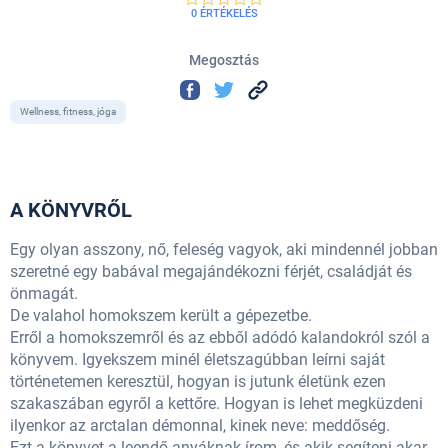
0 ÉRTÉKELÉS
Megosztás
Wellness, fitness, jóga
A KÖNYVRŐL
Egy olyan asszony, nő, feleség vagyok, aki mindennél jobban
szeretné egy babával megajándékozni férjét, családját és
önmagát.
De valahol homokszem került a gépezetbe.
Erről a homokszemről és az ebből adódó kalandokról szól a
könyvem. Igyekszem minél életszagúbban leírni saját
történetemen keresztül, hogyan is jutunk életünk ezen
szakaszában egyről a kettőre. Hogyan is lehet megküzdeni
ilyenkor az arctalan démonnal, kinek neve: meddőség.
Ezt a könyvet a leendő anyáknak írom, és akik segíteni akar...