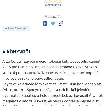
0 ÉRTÉKELÉS
Megosztás
Wellness, fitness, jóga
A KÖNYVRŐL
A La Corua-i Egyetem gerontológiai kutatócsoportja szerint
2015 májusáig a világ legidősebb embere Okava Miszao
volt, aki pontosan száztizenhét évet és huszonhét napot élt
meg egy oszakai öregek otthonában.
Egy textilkereskedő lányaként született 1898-ban, abban az
évben, amikor Spanyolország elvesztette két jelentős
gyarmatát, Kubát és a Fülöp-szigeteket, az Egyesült Államok
magához csatolta Hawaiit, és piacra dobták a Pepsi-Colát.