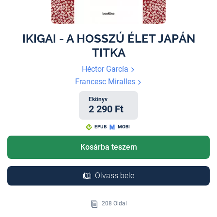
IKIGAI - A HOSSZÚ ÉLET JAPÁN
TITKA
Héctor García
Francesc Miralles
Ekönyv
2 290 Ft
EPUB
MOBI
Kosárba teszem
Olvass bele
208 Oldal