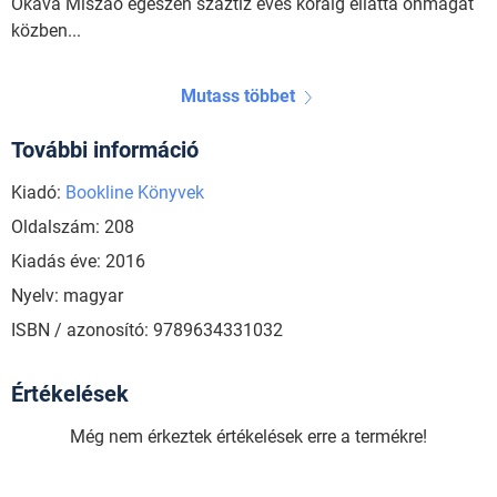
Okava Miszao egészen száztíz éves koráig ellátta önmagát
közben...
Mutass többet
További információ
Kiadó:
Bookline Könyvek
Oldalszám: 208
Kiadás éve: 2016
Nyelv: magyar
ISBN / azonosító: 9789634331032
Értékelések
Még nem érkeztek értékelések erre a termékre!