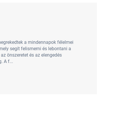
megrekedtek a mindennapok félelmei
mely segít felismerni és lebontani a
t az önszeretet és az elengedés
 A f...