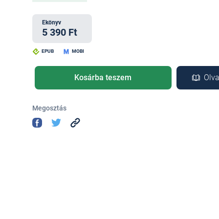
Ekönyv
5 390 Ft
EPUB
MOBI
Kosárba teszem
Olva
Megosztás