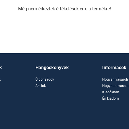
Még nem érkeztek értékelések erre a termékre!
k
Hangoskönyvek
Informácók
k
Újdonságok
Hogyan vásárolj
k
Akciók
Hogyan olvassun
Kiadóknak
Én kiadom