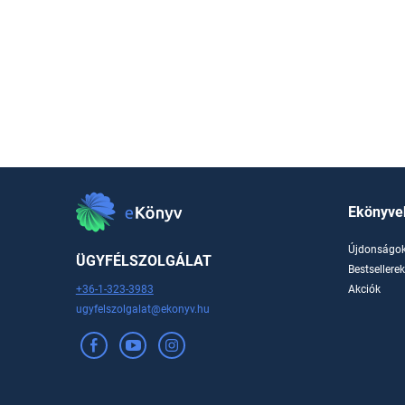
Ekönyve
Újdonságo
ÜGYFÉLSZOLGÁLAT
Bestsellere
+36-1-323-3983
Akciók
ugyfelszolgalat@ekonyv.hu