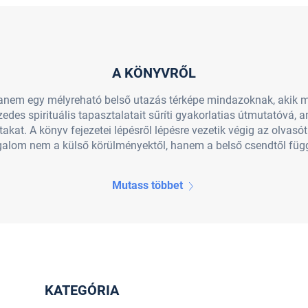
A KÖNYVRŐL
hanem egy mélyreható belső utazás térképe mindazoknak, akik 
zedes spirituális tapasztalatait sűríti gyakorlatias útmutatóvá, a
kat. A könyv fejezetei lépésről lépésre vezetik végig az olvasó
galom nem a külső körülményektől, hanem a belső csendtől függ.
Mutass többet
KATEGÓRIA