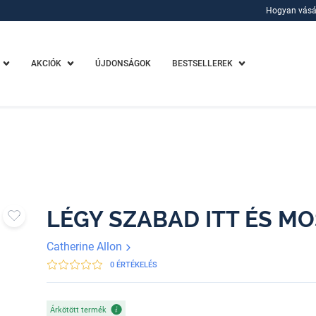
Hogyan vásá
Hogyan vásá
AKCIÓK
ÚJDONSÁGOK
BESTSELLEREK
LÉGY SZABAD ITT ÉS M
Catherine Allon
0 ÉRTÉKELÉS
Árkötött termék