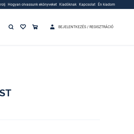
rolj
Hogyan olvassunk ekönyveket
Kiadóknak
Kapcsolat
Én kiadom
rolj
Hogyan olvassunk ekönyveket
Kiadóknak
BEJELENTKEZÉS / REGISZTRÁCIÓ
OST