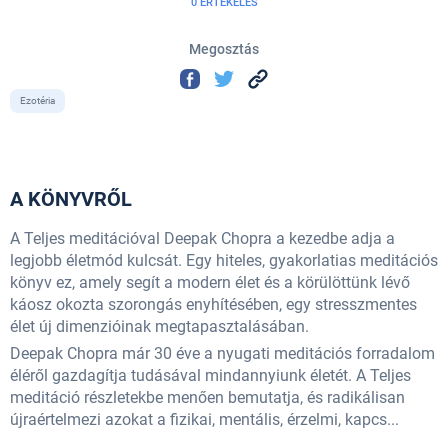
0 ÉRTÉKELÉS
Megosztás
Ezotéria
A KÖNYVRŐL
A Teljes meditációval Deepak Chopra a kezedbe adja a
legjobb életmód kulcsát. Egy hiteles, gyakorlatias meditációs
könyv ez, amely segít a modern élet és a körülöttünk lévő
káosz okozta szorongás enyhítésében, egy stresszmentes
élet új dimenzióinak megtapasztalásában.
Deepak Chopra már 30 éve a nyugati meditációs forradalom
éléről gazdagítja tudásával mindannyiunk életét. A Teljes
meditáció részletekbe menően bemutatja, és radikálisan
újraértelmezi azokat a fizikai, mentális, érzelmi, kapcs...