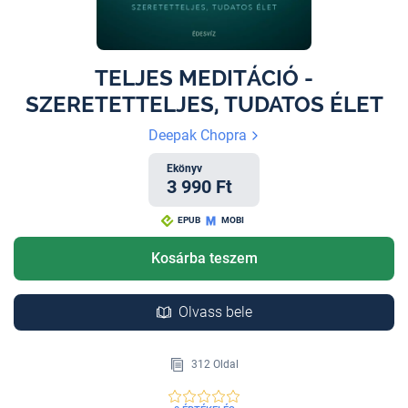
TELJES MEDITÁCIÓ -
SZERETETTELJES, TUDATOS ÉLET
Deepak Chopra
Ekönyv
3 990 Ft
EPUB
MOBI
Kosárba teszem
Olvass bele
312 Oldal