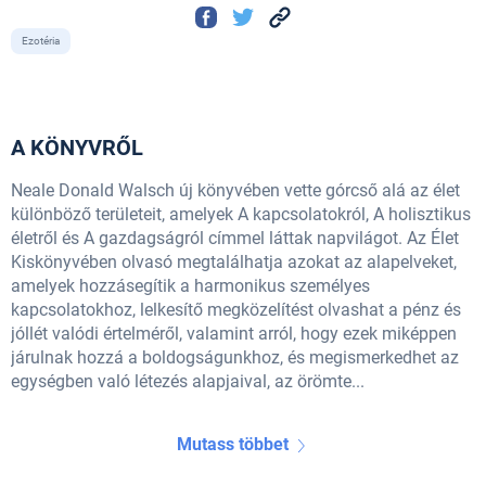
Ezotéria
A KÖNYVRŐL
Neale Donald Walsch új könyvében vette górcső alá az élet
különböző területeit, amelyek A kapcsolatokról, A holisztikus
életről és A gazdagságról címmel láttak napvilágot. Az Élet
Kiskönyvében olvasó megtalálhatja azokat az alapelveket,
amelyek hozzásegítik a harmonikus személyes
kapcsolatokhoz, lelkesítő megközelítést olvashat a pénz és
jóllét valódi értelméről, valamint arról, hogy ezek miképpen
járulnak hozzá a boldogságunkhoz, és megismerkedhet az
egységben való létezés alapjaival, az örömte...
Mutass többet