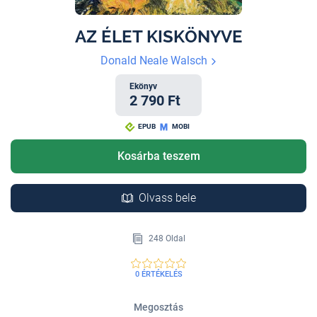
AZ ÉLET KISKÖNYVE
Donald Neale Walsch
Ekönyv
2 790 Ft
EPUB
MOBI
Kosárba teszem
Olvass bele
248 Oldal
0 ÉRTÉKELÉS
Megosztás